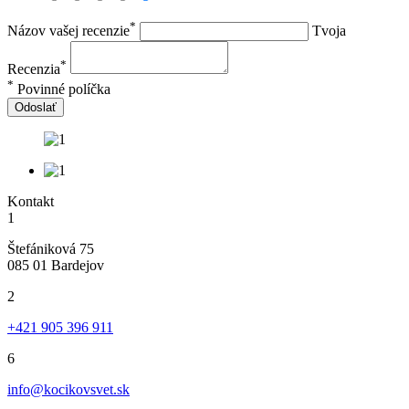
*
Názov vašej recenzie
Tvoja
*
Recenzia
*
Povinné políčka
Odoslať
Kontakt
1
Štefániková 75
085 01 Bardejov
2
+421 905 396 911
6
info@kocikovsvet.sk