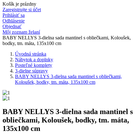
Košík je prázdny
Zaregistrujte si účet
Prihlásiť sa
Odhlásenie
Objednať
Môj zoznam želaní
BABY NELLYS 3-dielna sada mantinel s obliečkami, Koloušek,
bodky, tm. máta, 135x100 cm
Úvodná stránka
Nábytok a doplnky
Posteľné komplety
3-dielne súpravy
BABY NELLYS 3-dielna sada mantinel s obliečkami,
Koloušek, bodky, tm. máta, 135x100 cm
BABY NELLYS 3-dielna sada mantinel s
obliečkami, Koloušek, bodky, tm. máta,
135x100 cm