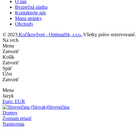
O nás
Bezpečná platba
Kontaktujte nás
Mapa stránky
Obchody
© 2023
KočíkovSvet - OptimalSk, s.r.o.
.Všetky práve rezervované.
Na vrch
Menu
Zatvoriť
Košík
Zatvoriť
Späť
Účet
Zatvoriť
Mena
Jazyk
Euro: EUR
Slovenčina
Domov
Zoznam prianí
Nastavenia