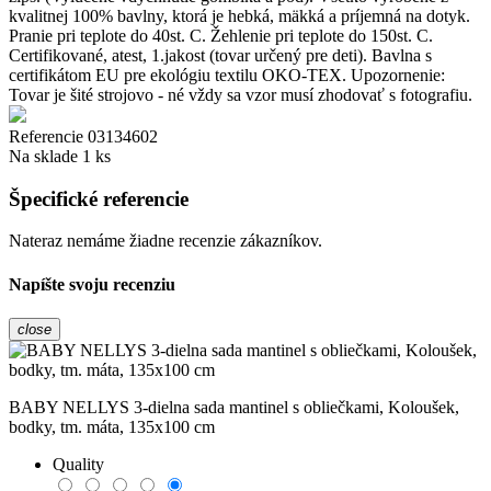
kvalitnej 100% bavlny, ktorá je hebká, mäkká a príjemná na dotyk.
Pranie pri teplote do 40st. C. Žehlenie pri teplote do 150st. C.
Certifikované, atest, 1.jakost (tovar určený pre deti). Bavlna s
certifikátom EU pre ekológiu textilu OKO-TEX. Upozornenie:
Tovar je šité strojovo - né vždy sa vzor musí zhodovať s fotografiu.
Referencie
03134602
Na sklade
1 ks
Špecifické referencie
Nateraz nemáme žiadne recenzie zákazníkov.
Napíšte svoju recenziu
close
BABY NELLYS 3-dielna sada mantinel s obliečkami, Koloušek,
bodky, tm. máta, 135x100 cm
Quality