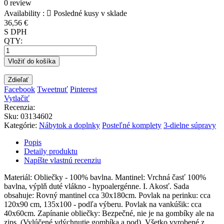
0 review
Availability :

Posledné kusy v sklade
36,56 €
S DPH
QTY:
Vložiť do košíka
Zdieľať
Facebook
Tweetnuť
Pinterest
Vytlačiť
Recenzia:
Sku
:
03134602
Kategórie:
Nábytok a doplnky
Posteľné komplety
3-dielne súpravy
Popis
Detaily produktu
Napíšte vlastnú recenziu
Materiál: Obliečky - 100% bavlna. Mantinel: Vrchná časť 100%
bavlna, výplň duté vlákno - hypoalergénne. I. Akosť. Sada
obsahuje: Rovný mantinel cca 30x180cm. Povlak na perinku: cca
120x90 cm, 135x100 - podľa výberu. Povlak na vankúšik: cca
40x60cm. Zapínanie obliečky: Bezpečné, nie je na gombíky ale na
zips. (Vylúčené vdýchnutie gombíka a pod). Všetko vyrobené z