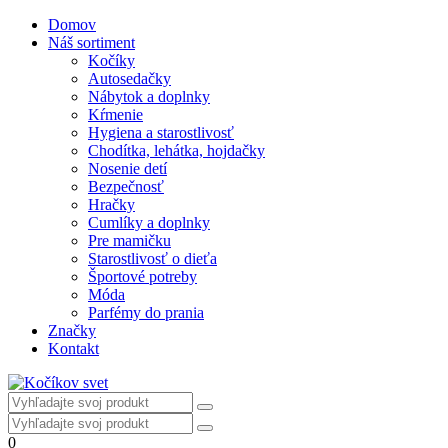
Domov
Náš sortiment
Kočíky
Autosedačky
Nábytok a doplnky
Kŕmenie
Hygiena a starostlivosť
Chodítka, lehátka, hojdačky
Nosenie detí
Bezpečnosť
Hračky
Cumlíky a doplnky
Pre mamičku
Starostlivosť o dieťa
Športové potreby
Móda
Parfémy do prania
Značky
Kontakt
0