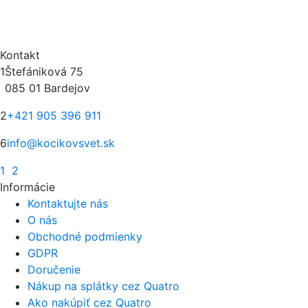
Kontakt
1
Štefániková 75
085 01 Bardejov
2
+421 905 396 911
6
info@kocikovsvet.sk
1
2
Informácie
Kontaktujte nás
O nás
Obchodné podmienky
GDPR
Doručenie
Nákup na splátky cez Quatro
Ako nakúpiť cez Quatro