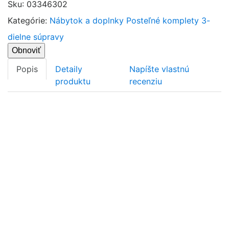
Sku
:
03346302
Kategórie:
Nábytok a doplnky
Posteľné komplety
3-
dielne súpravy
Popis
Detaily
Napíšte vlastnú
produktu
recenziu