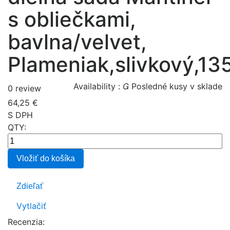
s obliečkami,
bavlna/velvet,
Plameniak,slivkový,1
Availability :

Posledné kusy v sklade
0 review
64,25 €
S DPH
QTY:
Vložiť do košíka
Zdieľať
Vytlačiť
Recenzia: