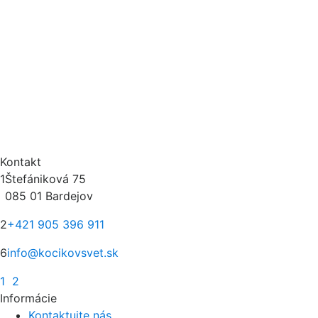
Kontakt
1
Štefániková 75
085 01 Bardejov
2
+421 905 396 911
6
info@kocikovsvet.sk
1
2
Informácie
Kontaktujte nás