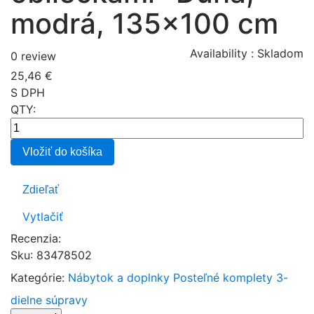
modrá, 135x100 cm
Availability :
Skladom
0 review
25,46 €
S DPH
QTY:
Vložiť do košíka
Zdieľať
Vytlačiť
Recenzia:
Sku
:
83478502
Kategórie:
Nábytok a doplnky
Posteľné komplety
3-
dielne súpravy