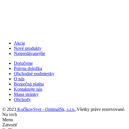
Akcia
Nové produkty
Najpredávanejšie
Doručenie
Právna doložka
Obchodné podmienky
O nás
Bezpečná platba
Kontaktujte nás
Mapa stránky
Obchody
© 2023
KočíkovSvet - OptimalSk, s.r.o.
.Všetky práve rezervované.
Na vrch
Menu
Zatvoriť