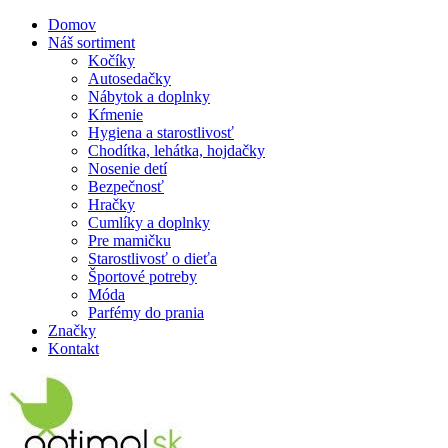
Domov
Náš sortiment
Kočíky
Autosedačky
Nábytok a doplnky
Kŕmenie
Hygiena a starostlivosť
Chodítka, lehátka, hojdačky
Nosenie detí
Bezpečnosť
Hračky
Cumlíky a doplnky
Pre mamičku
Starostlivosť o dieťa
Športové potreby
Móda
Parfémy do prania
Značky
Kontakt