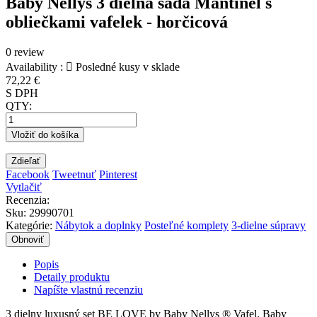
Baby Nellys 3 dielna sada Mantinel s
obliečkami vafelek - horčicová
0 review
Availability :

Posledné kusy v sklade
72,22 €
S DPH
QTY:
Vložiť do košíka
Zdieľať
Facebook
Tweetnuť
Pinterest
Vytlačiť
Recenzia:
Sku
:
29990701
Kategórie:
Nábytok a doplnky
Posteľné komplety
3-dielne súpravy
Popis
Detaily produktu
Napíšte vlastnú recenziu
3 dielny luxusný set BE LOVE by Baby Nellys ® Vafel. Baby