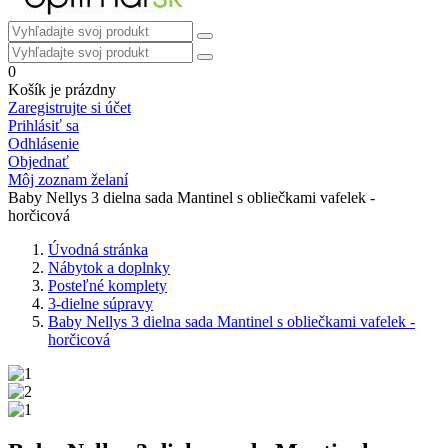
0
Košík je prázdny
Zaregistrujte si účet
Prihlásiť sa
Odhlásenie
Objednať
Môj zoznam želaní
Baby Nellys 3 dielna sada Mantinel s obliečkami vafelek -
horčicová
Úvodná stránka
Nábytok a doplnky
Posteľné komplety
3-dielne súpravy
Baby Nellys 3 dielna sada Mantinel s obliečkami vafelek -
horčicová