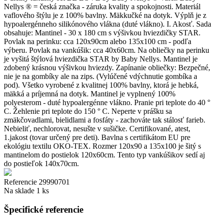
Nellys ® = česká značka - záruka kvality a spokojnosti. Materiál
vaflového štýlu je z 100% bavlny. Mäkkučké na dotyk. Výplň je z
hypoalergénneho silikónového vlákna (duté vlákno). I. Akosť. Sada
obsahuje: Mantinel - 30 x 180 cm s výšivkou hviezdičky STAR.
Povlak na perinku: cca 120x90cm alebo 135x100 cm - podľa
výberu. Povlak na vankúšik: cca 40x60cm. Na obliečky na perinku
je vyšitá štýlová hviezdička STAR by Baby Nellys. Mantinel je
zdobený krásnou výšivkou hviezdy. Zapínanie obliečky: Bezpečné,
nie je na gombíky ale na zips. (Vylúčené vdýchnutie gombíka a
pod). Všetko vyrobené z kvalitnej 100% bavlny, ktorá je hebká,
mäkká a príjemná na dotyk. Mantinel je vyplnený 100%
polyesterom - duté hypoalergénne vlákno. Pranie pri teplote do 40 °
C. Žehlenie pri teplote do 150 ° C. Neperte v prášku sa
zmäkčovadlami, bielidlami a fosfáty - zachováte tak stálosť farieb.
Nebieliť, nechlorovat, nesušte v sušičke. Certifikované, atest,
1.jakost (tovar určený pre deti). Bavlna s certifikátom EU pre
ekológiu textilu OKO-TEX. Rozmer 120x90 a 135x100 je šitý s
mantinelom do postielok 120x60cm. Tento typ vankúšikov sedí aj
do postieľok 140x70cm.
Referencie
29990701
Na sklade
1 ks
Špecifické referencie