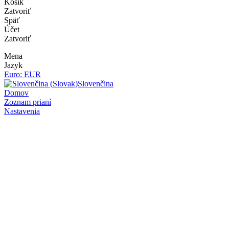
Košík
Zatvoriť
Späť
Účet
Zatvoriť
Mena
Jazyk
Euro: EUR
Slovenčina
Domov
Zoznam prianí
Nastavenia