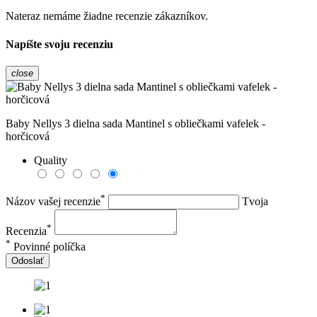
Nateraz nemáme žiadne recenzie zákazníkov.
Napíšte svoju recenziu
close
Baby Nellys 3 dielna sada Mantinel s obliečkami vafelek -
horčicová
Quality
*
Názov vašej recenzie
Tvoja
*
Recenzia
*
Povinné políčka
Odoslať