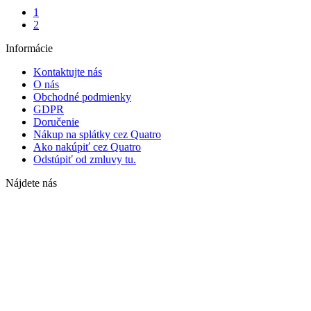
1
2
Informácie
Kontaktujte nás
O nás
Obchodné podmienky
GDPR
Doručenie
Nákup na splátky cez Quatro
Ako nakúpiť cez Quatro
Odstúpiť od zmluvy tu.
Nájdete nás