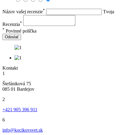
*
Názov vašej recenzie
Tvoja
*
Recenzia
*
Povinné políčka
Odoslať
Kontakt
1
Štefániková 75
085 01 Bardejov
2
+421 905 396 911
6
info@kocikovsvet.sk