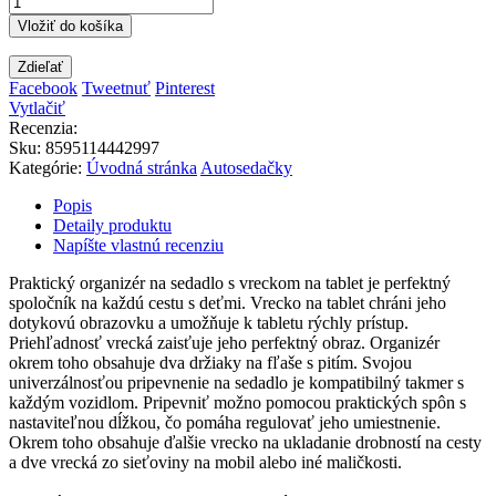
Vložiť do košíka
Zdieľať
Facebook
Tweetnuť
Pinterest
Vytlačiť
Recenzia:
Sku
:
8595114442997
Kategórie:
Úvodná stránka
Autosedačky
Popis
Detaily produktu
Napíšte vlastnú recenziu
Praktický organizér na sedadlo s vreckom na tablet je perfektný
spoločník na každú cestu s deťmi. Vrecko na tablet chráni jeho
dotykovú obrazovku a umožňuje k tabletu rýchly prístup.
Priehľadnosť vrecká zaisťuje jeho perfektný obraz. Organizér
okrem toho obsahuje dva držiaky na fľaše s pitím. Svojou
univerzálnosťou pripevnenie na sedadlo je kompatibilný takmer s
každým vozidlom. Pripevniť možno pomocou praktických spôn s
nastaviteľnou dĺžkou, čo pomáha regulovať jeho umiestnenie.
Okrem toho obsahuje ďalšie vrecko na ukladanie drobností na cesty
a dve vrecká zo sieťoviny na mobil alebo iné maličkosti.