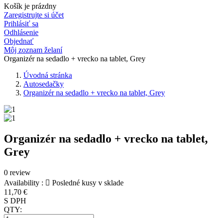
Košík je prázdny
Zaregistrujte si účet
Prihlásiť sa
Odhlásenie
Objednať
Môj zoznam želaní
Organizér na sedadlo + vrecko na tablet, Grey
Úvodná stránka
Autosedačky
Organizér na sedadlo + vrecko na tablet, Grey
Organizér na sedadlo + vrecko na tablet,
Grey
0 review
Availability :

Posledné kusy v sklade
11,70 €
S DPH
QTY: