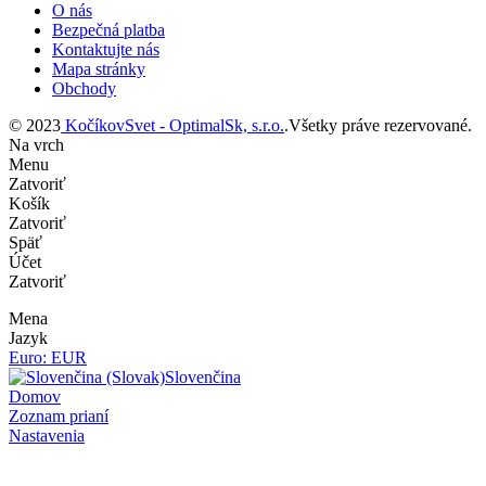
O nás
Bezpečná platba
Kontaktujte nás
Mapa stránky
Obchody
© 2023
KočíkovSvet - OptimalSk, s.r.o.
.Všetky práve rezervované.
Na vrch
Menu
Zatvoriť
Košík
Zatvoriť
Späť
Účet
Zatvoriť
Mena
Jazyk
Euro: EUR
Slovenčina
Domov
Zoznam prianí
Nastavenia