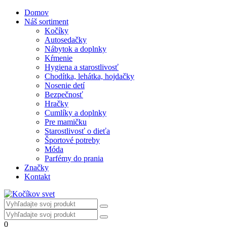
Domov
Náš sortiment
Kočíky
Autosedačky
Nábytok a doplnky
Kŕmenie
Hygiena a starostlivosť
Chodítka, lehátka, hojdačky
Nosenie detí
Bezpečnosť
Hračky
Cumlíky a doplnky
Pre mamičku
Starostlivosť o dieťa
Športové potreby
Móda
Parfémy do prania
Značky
Kontakt
0