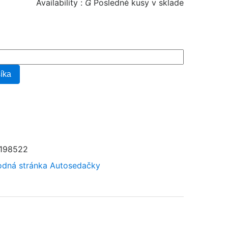
Availability :

Posledné kusy v sklade
šíka
198522
dná stránka
Autosedačky