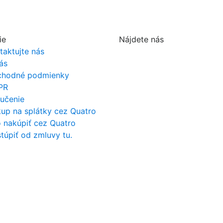
ie
Nájdete nás
taktujte nás
ás
hodné podmienky
PR
učenie
up na splátky cez Quatro
 nakúpiť cez Quatro
túpiť od zmluvy tu.