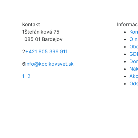
Kontakt
Informác
1
Štefániková 75
Kon
085 01 Bardejov
O n
Obc
2
+421 905 396 911
GD
Dor
6
info@kocikovsvet.sk
Nák
1
2
Ako
Ods