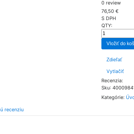
0 review
76,50 €
S DPH
QTY:
Vložiť do ko
Zdieľať
Vytlačiť
Recenzia:
Sku
:
4000984
Kategórie:
Úvo
nú recenziu