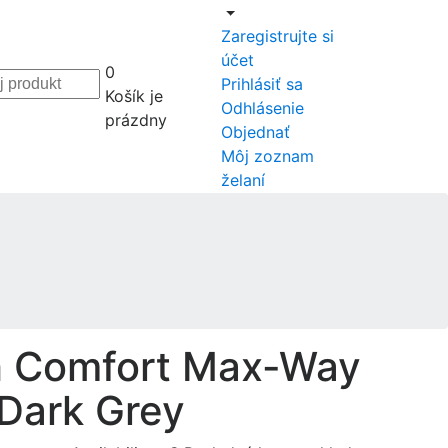
Zaregistrujte si
účet
0
Prihlásiť sa
Košík je
Odhlásenie
prázdny
Objednať
Môj zoznam
želaní
h Comfort Max-Way
 Dark Grey