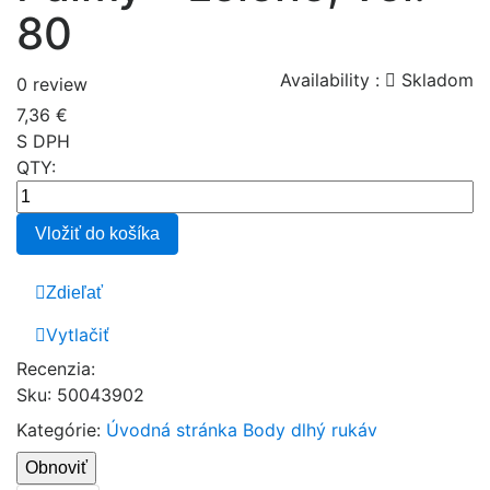
80
Availability :
Skladom
0 review
7,36 €
S DPH
QTY:
Vložiť do košíka
Zdieľať
Vytlačiť
Recenzia:
Sku
:
50043902
Kategórie:
Úvodná stránka
Body dlhý rukáv