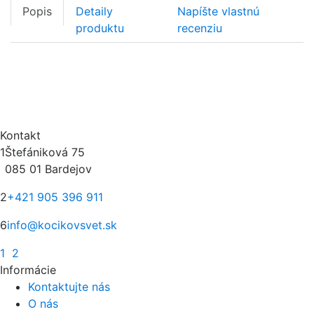
Popis
Detaily
Napíšte vlastnú
produktu
recenziu
Kontakt
1
Štefániková 75
085 01 Bardejov
2
+421 905 396 911
6
info@kocikovsvet.sk
1
2
Informácie
Kontaktujte nás
O nás