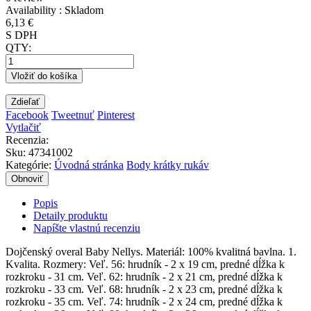
Availability :
Skladom
6,13 €
S DPH
QTY:
Vložiť do košíka
Zdieľať
Facebook
Tweetnuť
Pinterest
Vytlačiť
Recenzia:
Sku
:
47341002
Kategórie:
Úvodná stránka
Body krátky rukáv
Popis
Detaily produktu
Napíšte vlastnú recenziu
Dojčenský overal Baby Nellys. Materiál: 100% kvalitná bavlna. 1.
Kvalita. Rozmery: Veľ. 56: hrudník - 2 x 19 cm, predné dĺžka k
rozkroku - 31 cm. Veľ. 62: hrudník - 2 x 21 cm, predné dĺžka k
rozkroku - 33 cm. Veľ. 68: hrudník - 2 x 23 cm, predné dĺžka k
rozkroku - 35 cm. Veľ. 74: hrudník - 2 x 24 cm, predné dĺžka k