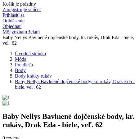
Košík je prázdny
Zaregistrujte si účet
Prihlásiť sa
Odhlásenie
Objednať
Môj zoznam želaní
Baby Nellys Bavlnené dojčenské body, kr. rukáv, Drak Eda - biele,
veľ. 62
Úvodná stránka
Móda
Pre dieťa
Body
Body krátky rukáv
Baby Nellys Bavlnené dojčenské body, kr. rukáv, Drak Eda -
biele, veľ. 62
Baby Nellys Bavlnené dojčenské body, kr.
rukáv, Drak Eda - biele, veľ. 62
0 review