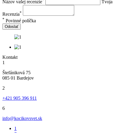
*
Názov vašej recenzie
Tvoja
*
Recenzia
*
Povinné políčka
Odoslať
Kontakt
1
Štefániková 75
085 01 Bardejov
2
+421 905 396 911
6
info@kocikovsvet.sk
1