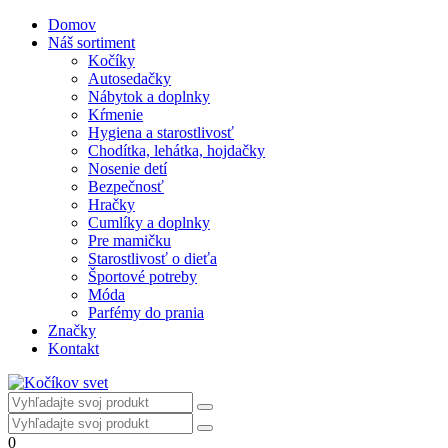
Domov
Náš sortiment
Kočíky
Autosedačky
Nábytok a doplnky
Kŕmenie
Hygiena a starostlivosť
Chodítka, lehátka, hojdačky
Nosenie detí
Bezpečnosť
Hračky
Cumlíky a doplnky
Pre mamičku
Starostlivosť o dieťa
Športové potreby
Móda
Parfémy do prania
Značky
Kontakt
0