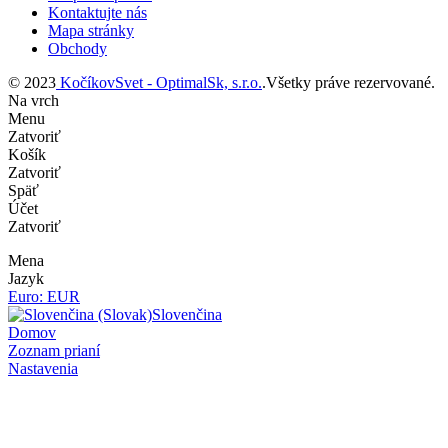
Kontaktujte nás
Mapa stránky
Obchody
© 2023
KočíkovSvet - OptimalSk, s.r.o.
.Všetky práve rezervované.
Na vrch
Menu
Zatvoriť
Košík
Zatvoriť
Späť
Účet
Zatvoriť
Mena
Jazyk
Euro: EUR
Slovenčina
Domov
Zoznam prianí
Nastavenia