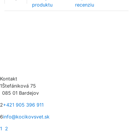
produktu
recenziu
Kontakt
1
Štefániková 75
085 01 Bardejov
2
+421 905 396 911
6
info@kocikovsvet.sk
1
2