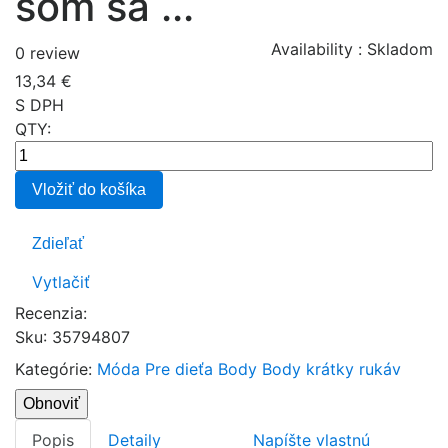
som sa ...
Availability :
Skladom
0 review
13,34 €
S DPH
QTY:
Vložiť do košíka
Zdieľať
Vytlačiť
Recenzia:
Sku
:
35794807
Kategórie:
Móda
Pre dieťa
Body
Body krátky rukáv
Popis
Detaily
Napíšte vlastnú