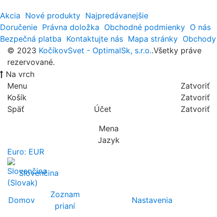
Akcia
Nové produkty
Najpredávanejšie
Doručenie
Právna doložka
Obchodné podmienky
O nás
Bezpečná platba
Kontaktujte nás
Mapa stránky
Obchody
© 2023
KočíkovSvet - OptimalSk, s.r.o.
.Všetky práve
rezervované.
Na vrch
Menu
Zatvoriť
Košík
Zatvoriť
Späť
Účet
Zatvoriť
Mena
Jazyk
Euro: EUR
Slovenčina
Zoznam
Domov
Nastavenia
prianí