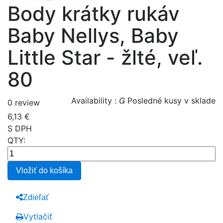
Body krátky rukáv
Baby Nellys, Baby
Little Star - žlté, veľ.
80
Availability :

Posledné kusy v sklade
0 review
6,13 €
S DPH
QTY:
Vložiť do košíka
Zdieľať
Vytlačiť