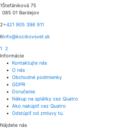
1
Štefániková 75
085 01 Bardejov
2
+421 905 396 911
6
info@kocikovsvet.sk
1
2
Informácie
Kontaktujte nás
O nás
Obchodné podmienky
GDPR
Doručenie
Nákup na splátky cez Quatro
Ako nakúpiť cez Quatro
Odstúpiť od zmluvy tu.
Nájdete nás