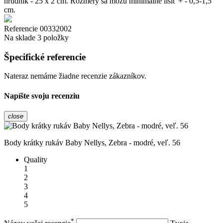
hrudník - 25 x 2 cm. Rozmery sa môžu minimálne líšiť + - 0,5-1,5
cm.
Referencie
00332002
Na sklade
3 položky
Špecifické referencie
Nateraz nemáme žiadne recenzie zákazníkov.
Napíšte svoju recenziu
close
Body krátky rukáv Baby Nellys, Zebra - modré, veľ. 56
Quality
1
2
3
4
5
*