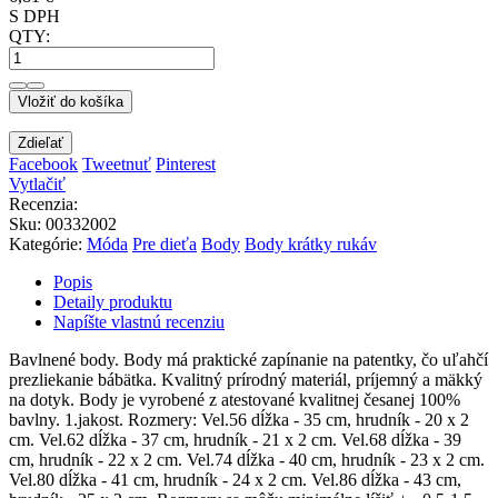
S DPH
QTY:
Vložiť do košíka
Zdieľať
Facebook
Tweetnuť
Pinterest
Vytlačiť
Recenzia:
Sku
:
00332002
Kategórie:
Móda
Pre dieťa
Body
Body krátky rukáv
Popis
Detaily produktu
Napíšte vlastnú recenziu
Bavlnené body. Body má praktické zapínanie na patentky, čo uľahčí
prezliekanie bábätka. Kvalitný prírodný materiál, príjemný a mäkký
na dotyk. Body je vyrobené z atestované kvalitnej česanej 100%
bavlny. 1.jakost. Rozmery: Vel.56 dĺžka - 35 cm, hrudník - 20 x 2
cm. Vel.62 dĺžka - 37 cm, hrudník - 21 x 2 cm. Vel.68 dĺžka - 39
cm, hrudník - 22 x 2 cm. Vel.74 dĺžka - 40 cm, hrudník - 23 x 2 cm.
Vel.80 dĺžka - 41 cm, hrudník - 24 x 2 cm. Vel.86 dĺžka - 43 cm,