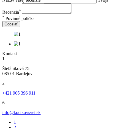
Názov vašej recenzie
Tvoja
*
Recenzia
*
Povinné políčka
Odoslať
Kontakt
1
Štefániková 75
085 01 Bardejov
2
+421 905 396 911
6
info@kocikovsvet.sk
1
2