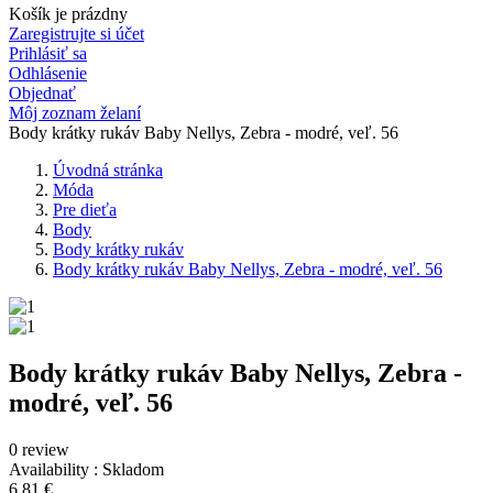
Košík je prázdny
Zaregistrujte si účet
Prihlásiť sa
Odhlásenie
Objednať
Môj zoznam želaní
Body krátky rukáv Baby Nellys, Zebra - modré, veľ. 56
Úvodná stránka
Móda
Pre dieťa
Body
Body krátky rukáv
Body krátky rukáv Baby Nellys, Zebra - modré, veľ. 56
Body krátky rukáv Baby Nellys, Zebra -
modré, veľ. 56
0 review
Availability :
Skladom
6,81 €