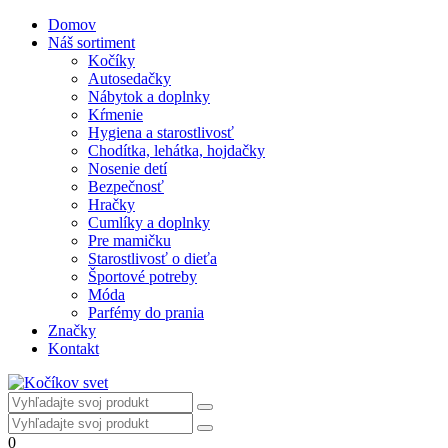
Domov
Náš sortiment
Kočíky
Autosedačky
Nábytok a doplnky
Kŕmenie
Hygiena a starostlivosť
Chodítka, lehátka, hojdačky
Nosenie detí
Bezpečnosť
Hračky
Cumlíky a doplnky
Pre mamičku
Starostlivosť o dieťa
Športové potreby
Móda
Parfémy do prania
Značky
Kontakt
0