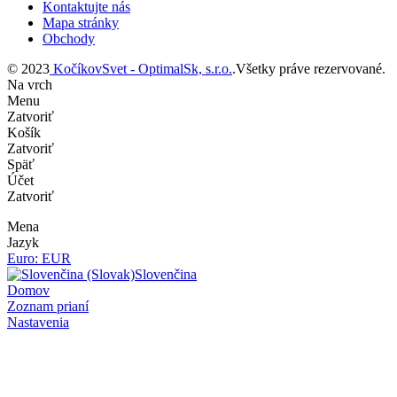
Kontaktujte nás
Mapa stránky
Obchody
© 2023
KočíkovSvet - OptimalSk, s.r.o.
.Všetky práve rezervované.
Na vrch
Menu
Zatvoriť
Košík
Zatvoriť
Späť
Účet
Zatvoriť
Mena
Jazyk
Euro: EUR
Slovenčina
Domov
Zoznam prianí
Nastavenia