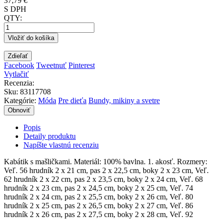
37,79 €
S DPH
QTY:
Vložiť do košíka
Zdieľať
Facebook
Tweetnuť
Pinterest
Vytlačiť
Recenzia:
Sku
:
83117708
Kategórie:
Móda
Pre dieťa
Bundy, mikiny a svetre
Popis
Detaily produktu
Napíšte vlastnú recenziu
Kabátik s mašličkami. Materiál: 100% bavlna. 1. akosť. Rozmery:
Veľ. 56 hrudník 2 x 21 cm, pas 2 x 22,5 cm, boky 2 x 23 cm, Veľ.
62 hrudník 2 x 22 cm, pas 2 x 23,5 cm, boky 2 x 24 cm, Veľ. 68
hrudník 2 x 23 cm, pas 2 x 24,5 cm, boky 2 x 25 cm, Veľ. 74
hrudník 2 x 24 cm, pas 2 x 25,5 cm, boky 2 x 26 cm, Veľ. 80
hrudník 2 x 25 cm, pas 2 x 26,5 cm, boky 2 x 27 cm, Veľ. 86
hrudník 2 x 26 cm, pas 2 x 27,5 cm, boky 2 x 28 cm, Veľ. 92