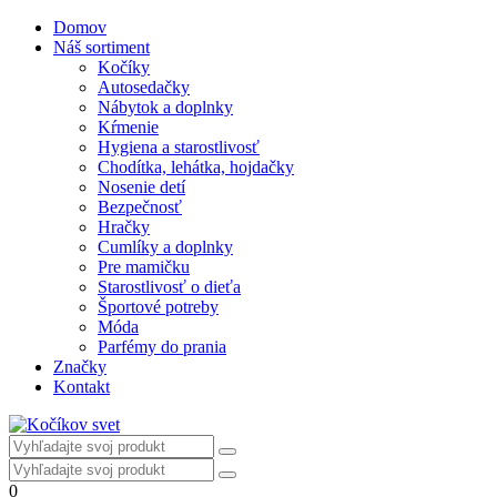
Domov
Náš sortiment
Kočíky
Autosedačky
Nábytok a doplnky
Kŕmenie
Hygiena a starostlivosť
Chodítka, lehátka, hojdačky
Nosenie detí
Bezpečnosť
Hračky
Cumlíky a doplnky
Pre mamičku
Starostlivosť o dieťa
Športové potreby
Móda
Parfémy do prania
Značky
Kontakt
0