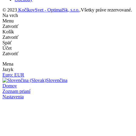
© 2023
KočíkovSvet - OptimalSk, s.r.o.
.Všetky práve rezervované.
Na vrch
Menu
Zatvoriť
Košík
Zatvoriť
Späť
Účet
Zatvoriť
Mena
Jazyk
Euro: EUR
Slovenčina
Domov
Zoznam prianí
Nastavenia