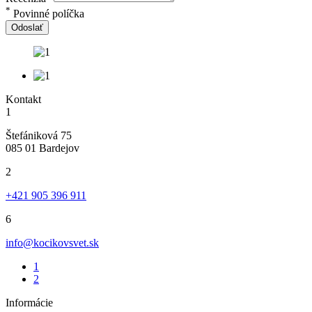
*
Povinné políčka
Odoslať
Kontakt
1
Štefániková 75
085 01 Bardejov
2
+421 905 396 911
6
info@kocikovsvet.sk
1
2
Informácie