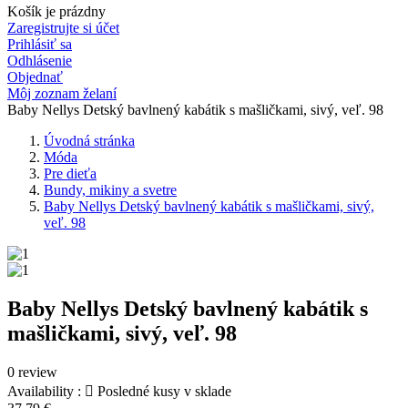
Košík je prázdny
Zaregistrujte si účet
Prihlásiť sa
Odhlásenie
Objednať
Môj zoznam želaní
Baby Nellys Detský bavlnený kabátik s mašličkami, sivý, veľ. 98
Úvodná stránka
Móda
Pre dieťa
Bundy, mikiny a svetre
Baby Nellys Detský bavlnený kabátik s mašličkami, sivý,
veľ. 98
Baby Nellys Detský bavlnený kabátik s
mašličkami, sivý, veľ. 98
0 review
Availability :

Posledné kusy v sklade