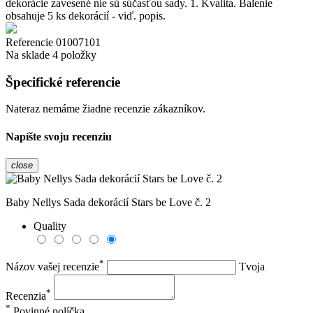
dekorácie zavesené nie sú súčasťou sady. 1. Kvalita. Balenie
obsahuje 5 ks dekorácií - viď. popis.
Referencie
01007101
Na sklade
4 položky
Špecifické referencie
Nateraz nemáme žiadne recenzie zákazníkov.
Napíšte svoju recenziu
close
Baby Nellys Sada dekorácií Stars be Love č. 2
Quality
*
Názov vašej recenzie
Tvoja
*
Recenzia
*
Povinné políčka