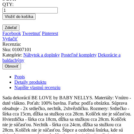
QTY:
Vložiť do košíka
Zdieľať
Facebook
Tweetnuť
Pinterest
Vytlačiť
Recenzia:
Sku
:
01007101
Kategórie:
Nábytok a doplnky
Posteľné komplety
Dekorácie a
baldachýny
Popis
Detaily produktu
Napíšte vlastnú recenziu
Sada dekorácií BE LOVE by BABY NELLYS. Materiály: Vnútro -
duté vlákno. Poťah: 100% bavlna. Farba: podľa obrázku. Súprava
obsahuje - 2x srdiečko, nechtík, 2xhvězdičku. Rozmery: Srdiečko -
šírka cca 15cm, dĺžka sa stužkou cca 28cm. Kolíček nie je súčasťou.
Hviezdička - šírka cca 18cm, dĺžka sa stužkou cca 28cm. Kolíček
nie je súčasťou. Nechtík - šírka cca 24cm, dĺžka sa stužkou cca
28cm. Kolíček nie je súčasťou. Štipce a ozdobná šnúrka, kde sú