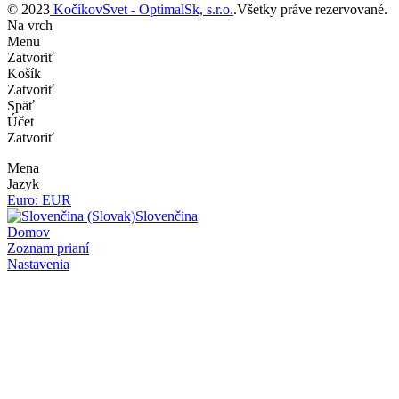
© 2023
KočíkovSvet - OptimalSk, s.r.o.
.Všetky práve rezervované.
Na vrch
Menu
Zatvoriť
Košík
Zatvoriť
Späť
Účet
Zatvoriť
Mena
Jazyk
Euro: EUR
Slovenčina
Domov
Zoznam prianí
Nastavenia