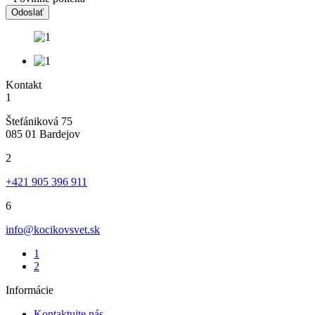
Odoslať
Kontakt
1
Štefániková 75
085 01 Bardejov
2
+421 905 396 911
6
info@kocikovsvet.sk
1
2
Informácie
Kontaktujte nás