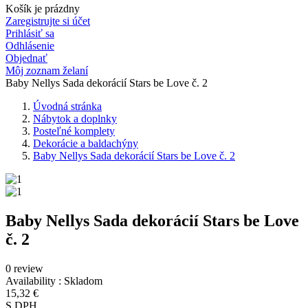
Košík je prázdny
Zaregistrujte si účet
Prihlásiť sa
Odhlásenie
Objednať
Môj zoznam želaní
Baby Nellys Sada dekorácií Stars be Love č. 2
Úvodná stránka
Nábytok a doplnky
Posteľné komplety
Dekorácie a baldachýny
Baby Nellys Sada dekorácií Stars be Love č. 2
Baby Nellys Sada dekorácií Stars be Love
č. 2
0 review
Availability :
Skladom
15,32 €
S DPH