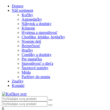
Domov
Náš sortiment
Kočíky
Autosedačky
Nábytok a doplnky
Kŕmenie
Hygiena a starostlivosť
Chodítka, lehátka, hojdačky
Nosenie detí
Bezpečnosť
Hračky
Cumlíky a doplnky
Pre mamičku
Starostlivosť o dieťa
Športové potreby
Móda
Parfémy do prania
Značky
Kontakt
0