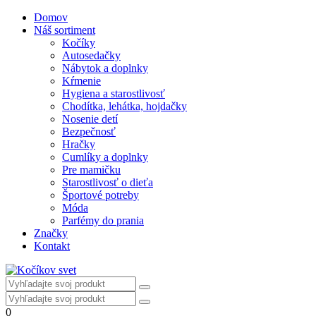
Domov
Náš sortiment
Kočíky
Autosedačky
Nábytok a doplnky
Kŕmenie
Hygiena a starostlivosť
Chodítka, lehátka, hojdačky
Nosenie detí
Bezpečnosť
Hračky
Cumlíky a doplnky
Pre mamičku
Starostlivosť o dieťa
Športové potreby
Móda
Parfémy do prania
Značky
Kontakt
0