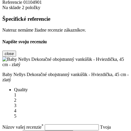
Referencie
01104901
Na sklade
2 položky
Špecifické referencie
Nateraz nemáme žiadne recenzie zákazníkov.
Napíšte svoju recenziu
close
Baby Nellys Dekoračné obojstranný vankúšik - Hviezdička, 45 cm -
zlatý
Quality
1
2
3
4
5
*
Názov vašej recenzie
Tvoja