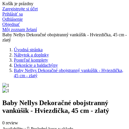
Košík je prázdny
Zaregistrujte si účet
Prihlásiť sa
Odhlásenie
Objednať
Môj zoznam želaní
Baby Nellys Dekoračné obojstranný vankúšik - Hviezdička, 45 cm -
zlatý
Úvodná stránka
Nábytok a doplnky
Posteľné komplety
Dekorácie a baldachýny
Baby Nellys Dekoračné obojstranný vankúšik - Hviezdička,
45 cm - zlatý
Baby Nellys Dekoračné obojstranný
vankúšik - Hviezdička, 45 cm - zlatý
0 review
Availability :

Posledné kusy v sklade