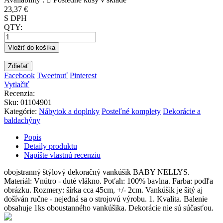
23,37 €
S DPH
QTY:
Vložiť do košíka
Zdieľať
Facebook
Tweetnuť
Pinterest
Vytlačiť
Recenzia:
Sku
:
01104901
Kategórie:
Nábytok a doplnky
Posteľné komplety
Dekorácie a
baldachýny
Popis
Detaily produktu
Napíšte vlastnú recenziu
obojstranný štýlový dekoračný vankúšik BABY NELLYS.
Materiál: Vnútro - duté vlákno. Poťah: 100% bavlna. Farba: podľa
obrázku. Rozmery: šírka cca 45cm, +/- 2cm. Vankúšik je šitý aj
došíván ručne - nejedná sa o strojovú výrobu. 1. Kvalita. Balenie
obsahuje 1ks oboustanného vankúšika. Dekorácie nie sú súčasťou.