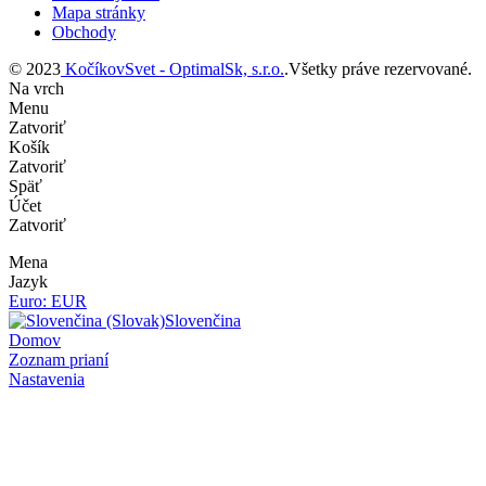
Mapa stránky
Obchody
© 2023
KočíkovSvet - OptimalSk, s.r.o.
.Všetky práve rezervované.
Na vrch
Menu
Zatvoriť
Košík
Zatvoriť
Späť
Účet
Zatvoriť
Mena
Jazyk
Euro: EUR
Slovenčina
Domov
Zoznam prianí
Nastavenia