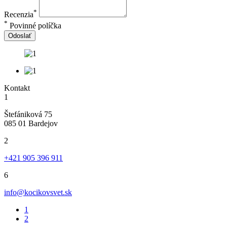
*
Recenzia
*
Povinné políčka
Odoslať
Kontakt
1
Štefániková 75
085 01 Bardejov
2
+421 905 396 911
6
info@kocikovsvet.sk
1
2