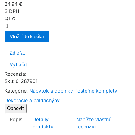
24,94 €
S DPH
QTY:
Vložiť do košíka
Zdieľať
Vytlačiť
Recenzia:
Sku
:
01287901
Kategórie:
Nábytok a doplnky
Posteľné komplety
Dekorácie a baldachýny
Popis
Detaily
Napíšte vlastnú
produktu
recenziu