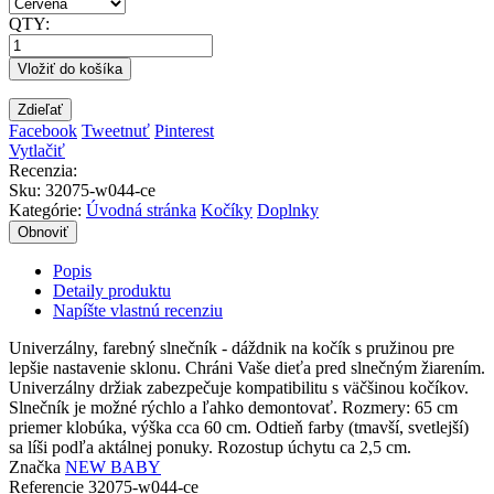
QTY:
Vložiť do košíka
Zdieľať
Facebook
Tweetnuť
Pinterest
Vytlačiť
Recenzia:
Sku
:
32075-w044-ce
Kategórie:
Úvodná stránka
Kočíky
Doplnky
Popis
Detaily produktu
Napíšte vlastnú recenziu
Univerzálny, farebný slnečník - dáždnik na kočík s pružinou pre
lepšie nastavenie sklonu. Chráni Vaše dieťa pred slnečným žiarením.
Univerzálny držiak zabezpečuje kompatibilitu s väčšinou kočíkov.
Slnečník je možné rýchlo a ľahko demontovať. Rozmery: 65 cm
priemer klobúka, výška cca 60 cm. Odtieň farby (tmavší, svetlejší)
sa líši podľa aktálnej ponuky. Rozostup úchytu ca 2,5 cm.
Značka
NEW BABY
Referencie
32075-w044-ce