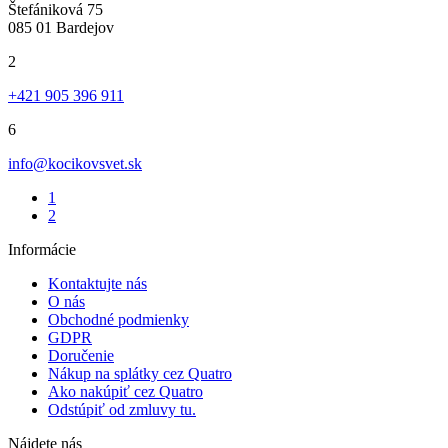
Štefániková 75
085 01 Bardejov
2
+421 905 396 911
6
info@kocikovsvet.sk
1
2
Informácie
Kontaktujte nás
O nás
Obchodné podmienky
GDPR
Doručenie
Nákup na splátky cez Quatro
Ako nakúpiť cez Quatro
Odstúpiť od zmluvy tu.
Nájdete nás