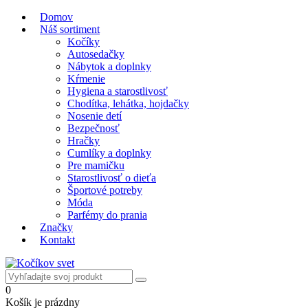
Domov
Náš sortiment
Kočíky
Autosedačky
Nábytok a doplnky
Kŕmenie
Hygiena a starostlivosť
Chodítka, lehátka, hojdačky
Nosenie detí
Bezpečnosť
Hračky
Cumlíky a doplnky
Pre mamičku
Starostlivosť o dieťa
Športové potreby
Móda
Parfémy do prania
Značky
Kontakt
0
Košík je prázdny