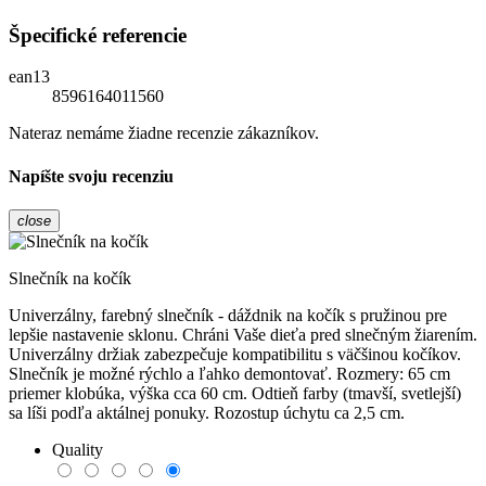
Špecifické referencie
ean13
8596164011560
Nateraz nemáme žiadne recenzie zákazníkov.
Napíšte svoju recenziu
close
Slnečník na kočík
Univerzálny, farebný slnečník - dáždnik na kočík s pružinou pre
lepšie nastavenie sklonu. Chráni Vaše dieťa pred slnečným žiarením.
Univerzálny držiak zabezpečuje kompatibilitu s väčšinou kočíkov.
Slnečník je možné rýchlo a ľahko demontovať. Rozmery: 65 cm
priemer klobúka, výška cca 60 cm. Odtieň farby (tmavší, svetlejší)
sa líši podľa aktálnej ponuky. Rozostup úchytu ca 2,5 cm.
Quality