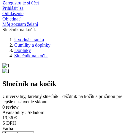
Zaregistrujte si účet
Prihlásiť sa
Odhlásenie
Objednať
Môj zoznam želaní
Slnečník na kočík
Úvodná stránka
Cumlíky a doplnky
Doplnky
Slnečník na kočík
Slnečník na kočík
Univerzálny, farebný slnečník - dáždnik na kočík s pružinou pre
lepšie nastavenie sklonu..
0 review
Availability :
Skladom
19,36 €
S DPH
Farba