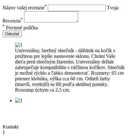
*
Názov vašej recenzie
Tvoja
*
Recenzia
*
Povinné políčka
Odoslať
Univerzálny, farebný slnečník - dáždnik na kočík s
pružinou pre lepšie nastavenie sklonu. Chráni Vaše
dieťa pred slnečným žiarením. Univerzálny držiak
zabezpečuje kompatibilitu s väčšinou kočíkov. Slnečník
je možné rýchlo a ľahko demontovať. Rozmery: 65 cm
priemer klobúka, výška cca 60 cm. Odtieň farby
(tmavší, svetlejší) sa líši podľa aktálnej ponuky.
Rozostup úchytu ca 2,5 cm.
Kontakt
1