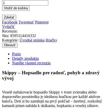
Vložiť do košíka
Zdieľať
Facebook
Tweetnuť
Pinterest
Vytlačiť
Recenzia:
Sku
:
8595114416332
Kategórie:
Úvodná stránka
Hračky
Popis
Detaily produktu
Napíšte vlastnú recenziu
Skippy – Hopsadlo pre radosť, pohyb a zdravý
vývoj
Veselé nafukovacie hopsadlo Skippy v tvare zvieratka alebo
dopravného prostriedku je ideálnou hračkou pre každé aktívne
batoľa. Deti si ho zamilujú na prvý pohľad – farebný, rozkošný
kamarát priam nabáda k skákaniu, hopkaniu a veselej zábave.