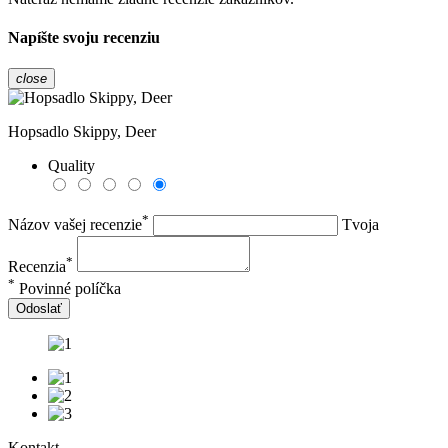
Napíšte svoju recenziu
close
Hopsadlo Skippy, Deer
Quality
*
Názov vašej recenzie
Tvoja
*
Recenzia
*
Povinné políčka
Odoslať
Kontakt