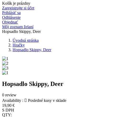
Košík je prázdny
Zaregistrujte si účet
Prihlásiť sa
Odhlásenie
Objednať
Môj zoznam želaní
Hopsadlo Skippy, Deer
Úvodná stránka
Hračky
Hopsadlo Skippy, Deer
Hopsadlo Skippy, Deer
0 review
Availability :

Posledné kusy v sklade
19,90 €
S DPH
QTY: