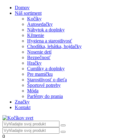
Domov
Náš sortiment
Kočíky
Autosedačky
Nábytok a doplnky
Kŕmenie
Hygiena a starostlivosť
Chodítka, lehátka, hojdačky
Nosenie detí
Bezpečnosť
Hračky
Cumlíky a doplnky
Pre mamičku
Starostlivosť o dieťa
Športové potreby
Móda
Parfémy do prania
Značky
Kontakt
0