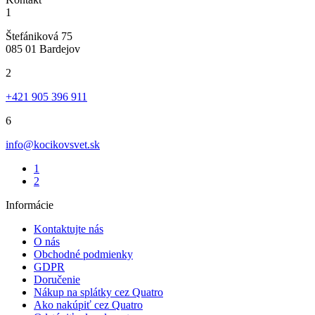
1
Štefániková 75
085 01 Bardejov
2
+421 905 396 911
6
info@kocikovsvet.sk
1
2
Informácie
Kontaktujte nás
O nás
Obchodné podmienky
GDPR
Doručenie
Nákup na splátky cez Quatro
Ako nakúpiť cez Quatro