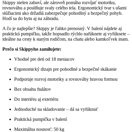
Skippy nielen zabaví, ale zároveň pomáha rozvíjať motoriku,
rovnováhu a posilňuje svaly celého tela. Ergonomický tvar s ušami
slúžiacimi ako držadlá zabezpečuje pohodlný a bezpečný pohyb.
Hodí sa do bytu aj na záhradu.
A čo je najlepšie? Skippy je ľahko prenosný. V balení nájdete aj
praktickú pumpičku, takže hopsadlo rýchlo nafúknete aj vyfúknete –
ideálne na cesty k starým rodičom, na chatu alebo kamkoľvek inam.
Prečo si Skippyho zamilujete:
Vhodné pre deti od 18 mesiacov
Ergonomický dizajn pre pohodlné a bezpečné skákanie
Podporuje rozvoj motoriky a rovnováhy hravou formou
Bez obsahu ftalátov
Do interiéru aj exteriéru
Jednoduché na skladovanie – dá sa vyfúknuť
Praktická pumpička v balení
Maximálna nosnosť: 50 kg