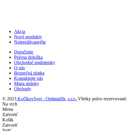
Akcia
Nové produkty
Najpredávanejšie
Doručenie
Právna doložka
Obchodné podmienky
O nás
Bezpečná platba
Kontaktujte nás
Mapa stránky
Obchody
© 2023
KočíkovSvet - OptimalSk, s.r.o.
.Všetky práve rezervované.
Na vrch
Menu
Zatvoriť
Košík
Zatvoriť
Späť