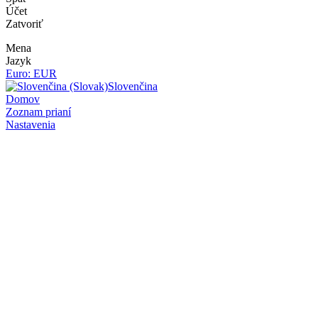
Účet
Zatvoriť
Mena
Jazyk
Euro: EUR
Slovenčina
Domov
Zoznam prianí
Nastavenia