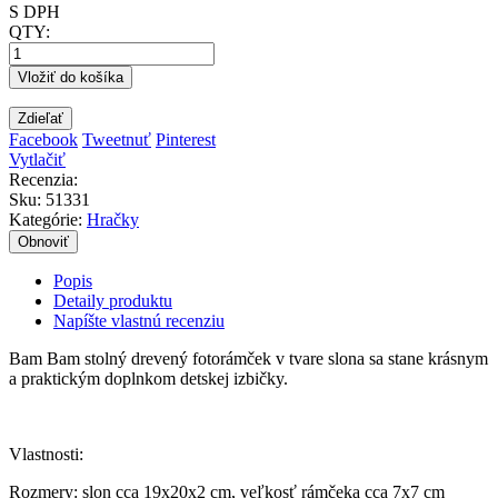
S DPH
QTY:
Vložiť do košíka
Zdieľať
Facebook
Tweetnuť
Pinterest
Vytlačiť
Recenzia:
Sku
:
51331
Kategórie:
Hračky
Popis
Detaily produktu
Napíšte vlastnú recenziu
Bam Bam stolný drevený fotorámček v tvare slona sa stane krásnym
a praktickým doplnkom detskej izbičky.
Vlastnosti:
Rozmery: slon cca 19x20x2 cm, veľkosť rámčeka cca 7x7 cm