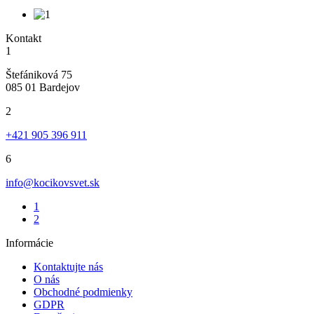
Kontakt
1
Štefániková 75
085 01 Bardejov
2
+421 905 396 911
6
info@kocikovsvet.sk
1
2
Informácie
Kontaktujte nás
O nás
Obchodné podmienky
GDPR