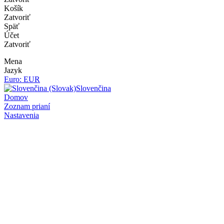
Košík
Zatvoriť
Späť
Účet
Zatvoriť
Mena
Jazyk
Euro: EUR
Slovenčina
Domov
Zoznam prianí
Nastavenia