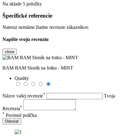
Na sklade
5 položky
Špecifické referencie
Nateraz nemáme žiadne recenzie zákazníkov.
Napíšte svoju recenziu
close
BAM BAM Sloník na fotku - MINT
Quality
*
Názov vašej recenzie
Tvoja
*
Recenzia
*
Povinné políčka
Odoslať