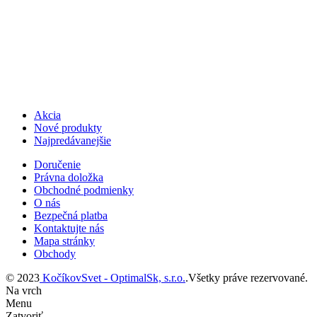
Akcia
Nové produkty
Najpredávanejšie
Doručenie
Právna doložka
Obchodné podmienky
O nás
Bezpečná platba
Kontaktujte nás
Mapa stránky
Obchody
© 2023
KočíkovSvet - OptimalSk, s.r.o.
.Všetky práve rezervované.
Na vrch
Menu
Zatvoriť