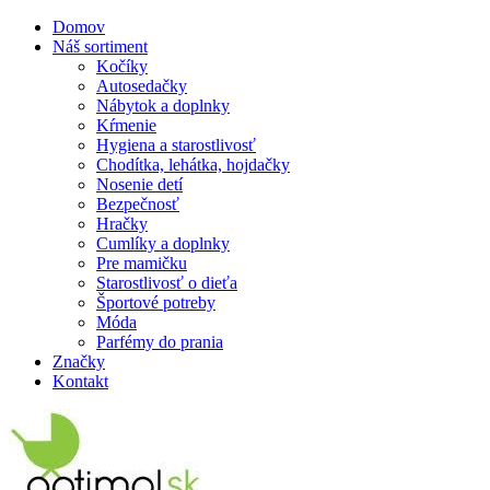
Domov
Náš sortiment
Kočíky
Autosedačky
Nábytok a doplnky
Kŕmenie
Hygiena a starostlivosť
Chodítka, lehátka, hojdačky
Nosenie detí
Bezpečnosť
Hračky
Cumlíky a doplnky
Pre mamičku
Starostlivosť o dieťa
Športové potreby
Móda
Parfémy do prania
Značky
Kontakt