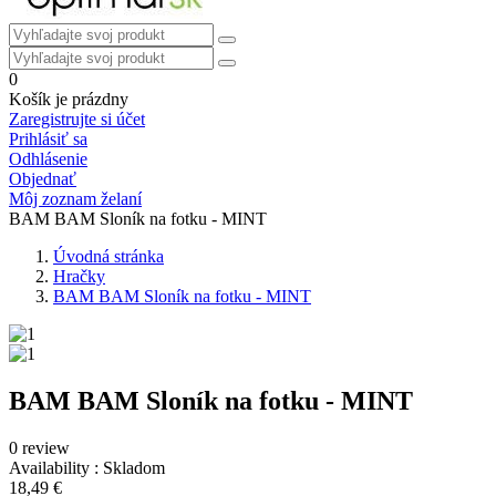
0
Košík je prázdny
Zaregistrujte si účet
Prihlásiť sa
Odhlásenie
Objednať
Môj zoznam želaní
BAM BAM Sloník na fotku - MINT
Úvodná stránka
Hračky
BAM BAM Sloník na fotku - MINT
BAM BAM Sloník na fotku - MINT
0 review
Availability :
Skladom
18,49 €