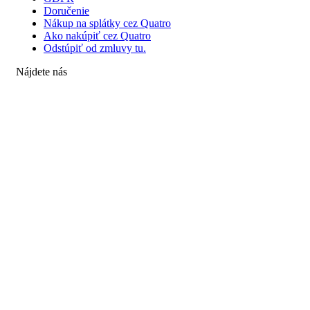
Doručenie
Nákup na splátky cez Quatro
Ako nakúpiť cez Quatro
Odstúpiť od zmluvy tu.
Nájdete nás