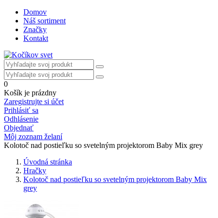
Domov
Náš sortiment
Značky
Kontakt
0
Košík je prázdny
Zaregistrujte si účet
Prihlásiť sa
Odhlásenie
Objednať
Môj zoznam želaní
Kolotoč nad postieľku so svetelným projektorom Baby Mix grey
Úvodná stránka
Hračky
Kolotoč nad postieľku so svetelným projektorom Baby Mix
grey