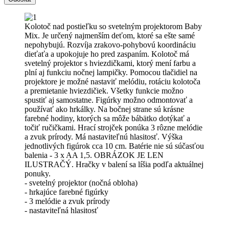
Kolotoč nad postieľku so svetelným projektorom Baby
Mix. Je určený najmenším deťom, ktoré sa ešte samé
nepohybujú. Rozvíja zrakovo-pohybovú koordináciu
dieťaťa a upokojuje ho pred zaspaním. Kolotoč má
svetelný projektor s hviezdičkami, ktorý mení farbu a
plní aj funkciu nočnej lampičky. Pomocou tlačidiel na
projektore je možné nastaviť melódiu, rotáciu kolotoča
a premietanie hviezdičiek. Všetky funkcie možno
spustiť aj samostatne. Figúrky možno odmontovať a
používať ako hrkálky. Na bočnej strane sú krásne
farebné hodiny, ktorých sa môže bábätko dotýkať a
točiť ručičkami. Hrací strojček ponúka 3 rôzne melódie
a zvuk prírody. Má nastaviteľnú hlasitosť. Výška
jednotlivých figúrok cca 10 cm. Batérie nie sú súčasťou
balenia - 3 x AA 1,5. OBRÁZOK JE LEN
ILUSTRAČÝ. Hračky v balení sa líšia podľa aktuálnej
ponuky.
- svetelný projektor (nočná obloha)
- hrkajúce farebné figúrky
- 3 melódie a zvuk prírody
- nastaviteľná hlasitosť