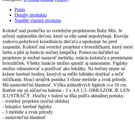
Popis
Detaily produktu
Napíšte vlastnú recenziu
Kolotoč nad postieľku so svetelným projektorom Baby Mix. Je
určený najmenším deťom, ktoré sa ešte samé nepohybujú. Rozvíja
zrakovo-pohybovú koordináciu dieťaťa a upokojuje ho pred
zaspaním. Kolotoč má svetelný projektor s hviezdičkami, ktorý mení
farbu a plní aj funkciu nočnej lampičky. Pomocou tlačidiel na
projektore je možné nastaviť melódiu, rotáciu kolotoča a premietanie
hviezdičiek. Všetky funkcie možno spustiť aj samostatne. Figúrky
možno odmontovať a používať ako hrkálky. Na bočnej strane sú
krásne farebné hodiny, ktorých sa môže bábätko dotýkať a točiť
ručičkami. Hrací strojček ponúka 3 rôzne melódie a zvuk prírody.
Má nastaviteľnú hlasitosť. Výška jednotlivých figúrok cca 10 cm.
Batérie nie sú súčasťou balenia - 3 x AA 1,5. OBRÁZOK JE LEN
ILUSTRAČÝ. Hračky v balení sa líšia podľa aktuálnej ponuky.
- svetelný projektor (nočná obloha)
- hrkajúce farebné figúrky
- 3 melódie a zvuk prírody
- nastaviteľná hlasitosť