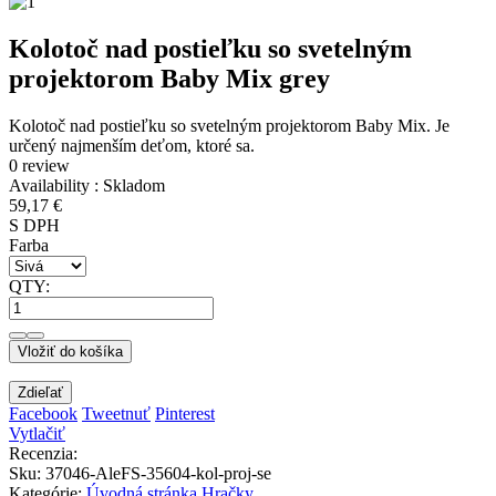
Kolotoč nad postieľku so svetelným
projektorom Baby Mix grey
Kolotoč nad postieľku so svetelným projektorom Baby Mix. Je
určený najmenším deťom, ktoré sa.
0 review
Availability :
Skladom
59,17 €
S DPH
Farba
QTY:
Vložiť do košíka
Zdieľať
Facebook
Tweetnuť
Pinterest
Vytlačiť
Recenzia:
Sku
:
37046-AleFS-35604-kol-proj-se
Kategórie:
Úvodná stránka
Hračky