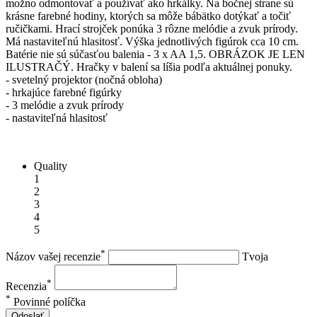
možno odmontovať a používať ako hrkálky. Na bočnej strane sú
krásne farebné hodiny, ktorých sa môže bábätko dotýkať a točiť
ručičkami. Hrací strojček ponúka 3 rôzne melódie a zvuk prírody.
Má nastaviteľnú hlasitosť. Výška jednotlivých figúrok cca 10 cm.
Batérie nie sú súčasťou balenia - 3 x AA 1,5. OBRÁZOK JE LEN
ILUSTRAČÝ. Hračky v balení sa líšia podľa aktuálnej ponuky.
- svetelný projektor (nočná obloha)
- hrkajúce farebné figúrky
- 3 melódie a zvuk prírody
- nastaviteľná hlasitosť
Quality
1
2
3
4
5
*
Názov vašej recenzie
Tvoja
*
Recenzia
*
Povinné políčka
Odoslať