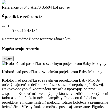
Referencie
37046-AleFS-35604-kol-proj-se
Špecifické referencie
ean13
5902216913134
Nateraz nemáme žiadne recenzie zákazníkov.
Napíšte svoju recenziu
close
Kolotoč nad postieľku so svetelným projektorom Baby Mix grey
Kolotoč nad postieľku so svetelným projektorom Baby Mix. Je
určený najmenším deťom, ktoré sa ešte samé nepohybujú. Rozvíja
zrakovo-pohybovú koordináciu dieťaťa a upokojuje ho pred
zaspaním. Kolotoč má svetelný projektor s hviezdičkami, ktorý mení
farbu a plní aj funkciu nočnej lampičky. Pomocou tlačidiel na
projektore je možné nastaviť melódiu, rotáciu kolotoča a premietanie
hviezdičiek. Všetky funkcie možno spustiť aj samostatne. Figúrky