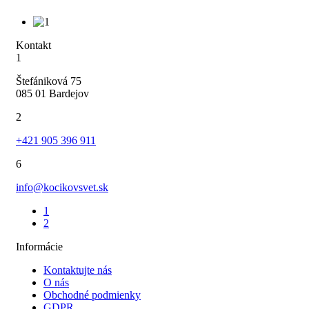
Kontakt
1
Štefániková 75
085 01 Bardejov
2
+421 905 396 911
6
info@kocikovsvet.sk
1
2
Informácie
Kontaktujte nás
O nás
Obchodné podmienky
GDPR