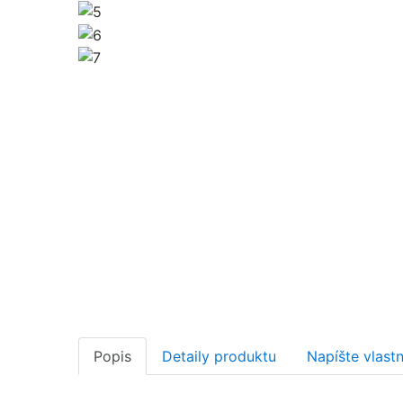
Popis
Detaily produktu
Napíšte vlast
Drevený posúvač kvetov