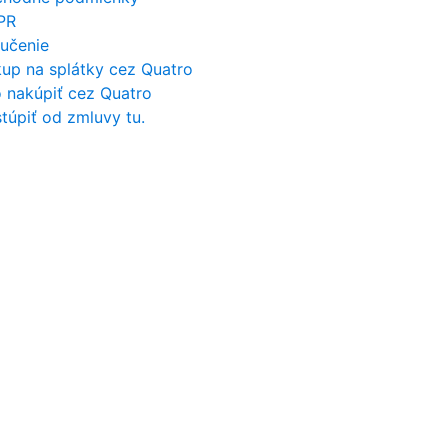
PR
učenie
up na splátky cez Quatro
 nakúpiť cez Quatro
túpiť od zmluvy tu.