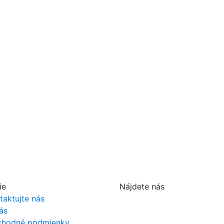
ie
Nájdete nás
taktujte nás
ás
hodné podmienky