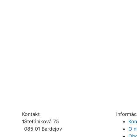
Kontakt
Informác
1
Štefániková 75
Kon
085 01 Bardejov
O n
Obc