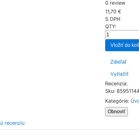
0 review
11,70 €
S DPH
QTY:
Vložiť do ko
Zdieľať
Vytlačiť
Recenzia:
Sku
:
8595114
Kategórie:
Úvo
nú recenziu