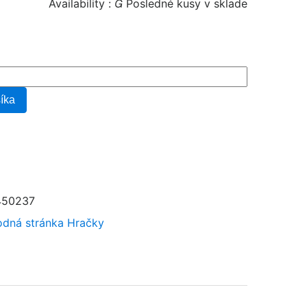
Availability :

Posledné kusy v sklade
šíka
450237
dná stránka
Hračky