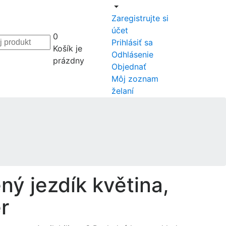
Zaregistrujte si
účet
0
Prihlásiť sa
Košík je
Odhlásenie
prázdny
Objednať
Môj zoznam
želaní
ný jezdík květina,
r