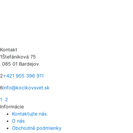
Kontakt
1
Štefániková 75
085 01 Bardejov
2
+421 905 396 911
6
info@kocikovsvet.sk
1
2
Informácie
Kontaktujte nás
O nás
Obchodné podmienky