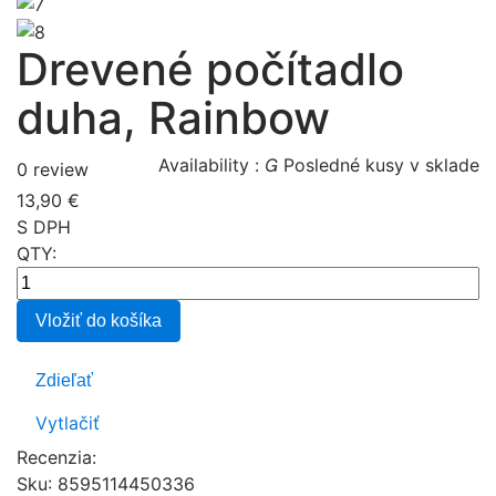
Drevené počítadlo
duha, Rainbow
Availability :

Posledné kusy v sklade
0 review
13,90 €
S DPH
QTY:
Vložiť do košíka
Zdieľať
Vytlačiť
Recenzia:
Sku
:
8595114450336