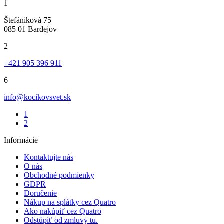
1
Štefániková 75
085 01 Bardejov
2
+421 905 396 911
6
info@kocikovsvet.sk
1
2
Informácie
Kontaktujte nás
O nás
Obchodné podmienky
GDPR
Doručenie
Nákup na splátky cez Quatro
Ako nakúpiť cez Quatro
Odstúpiť od zmluvy tu.