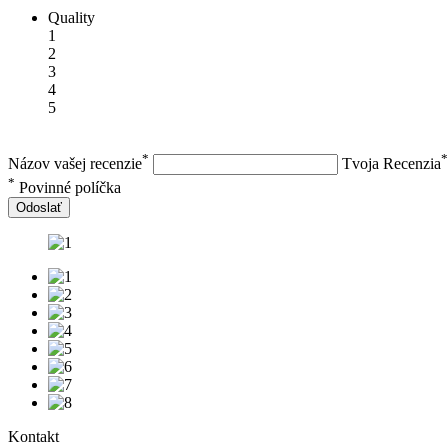
Quality
1
2
3
4
5
*
*
Názov vašej recenzie
Tvoja Recenzia
*
Povinné políčka
Odoslať
Kontakt