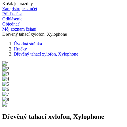
Košík je prázdny
Zaregistrujte si účet
Prihlásiť sa
Odhlásenie
Objednať
Môj zoznam želaní
Dřevěný tahací xylofon, Xylophone
Úvodná stránka
Hračky
Dřevěný tahací xylofon, Xylophone
Dřevěný tahací xylofon, Xylophone