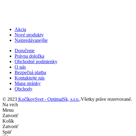
Akcia
Nové produkty
Najpredávanejšie
Doručenie
Právna doložka
Obchodné podmienky
O nás
Bezpečná platba
Kontaktujte nás
Mapa stránky
Obchody
© 2023
KočíkovSvet - OptimalSk, s.r.o.
.Všetky práve rezervované.
Na vrch
Menu
Zatvoriť
Košík
Zatvoriť
Späť