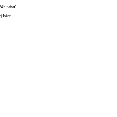
môže ťahať.
j báze.