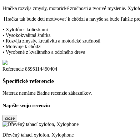
Hračka rozvíja zmysly, motorické zručnosti a tvorivé myslenie. Xylo
Hračka tak bude deti motivovať k chôdzi a navyše sa bude ľahšie pre
• Xylofón s kolieskami
• Vysokokvalitná šnúrka
• Rozvíja zmysly, kreativitu a motorické zručnosti
• Motivuje k chôdzi
• Vyrobené z kvalitného a odolného dreva
Referencie
8595114450404
Špecifické referencie
Nateraz nemáme žiadne recenzie zákazníkov.
Napíšte svoju recenziu
close
Dřevěný tahací xylofon, Xylophone