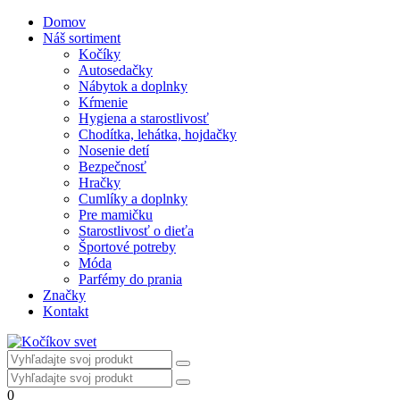
Domov
Náš sortiment
Kočíky
Autosedačky
Nábytok a doplnky
Kŕmenie
Hygiena a starostlivosť
Chodítka, lehátka, hojdačky
Nosenie detí
Bezpečnosť
Hračky
Cumlíky a doplnky
Pre mamičku
Starostlivosť o dieťa
Športové potreby
Móda
Parfémy do prania
Značky
Kontakt
0