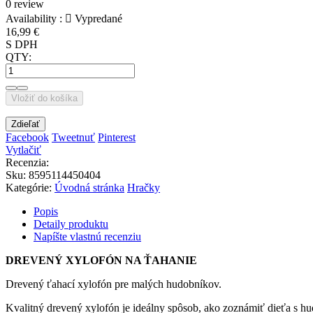
0 review
Availability :

Vypredané
16,99 €
S DPH
QTY:
Vložiť do košíka
Zdieľať
Facebook
Tweetnuť
Pinterest
Vytlačiť
Recenzia:
Sku
:
8595114450404
Kategórie:
Úvodná stránka
Hračky
Popis
Detaily produktu
Napíšte vlastnú recenziu
DREVENÝ XYLOFÓN NA ŤAHANIE
Drevený ťahací xylofón pre malých hudobníkov.
Kvalitný drevený xylofón je ideálny spôsob, ako zoznámiť dieťa s h