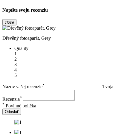
Napíšte svoju recenziu
close
Dřevěný fotoaparát, Grey
Quality
1
2
3
4
5
*
Názov vašej recenzie
Tvoja
*
Recenzia
*
Povinné políčka
Odoslať