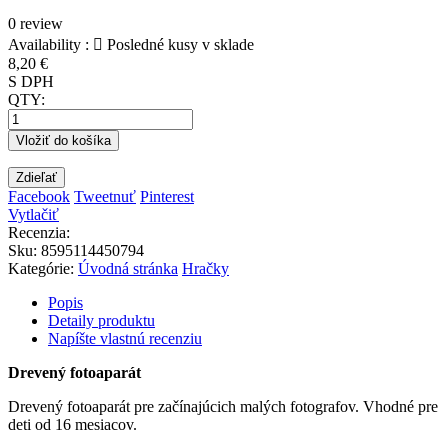
0 review
Availability :

Posledné kusy v sklade
8,20 €
S DPH
QTY:
Vložiť do košíka
Zdieľať
Facebook
Tweetnuť
Pinterest
Vytlačiť
Recenzia:
Sku
:
8595114450794
Kategórie:
Úvodná stránka
Hračky
Popis
Detaily produktu
Napíšte vlastnú recenziu
Drevený fotoaparát
Drevený fotoaparát pre začínajúcich malých fotografov. Vhodné pre
deti od 16 mesiacov.