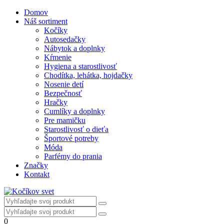
Domov
Náš sortiment
Kočíky
Autosedačky
Nábytok a doplnky
Kŕmenie
Hygiena a starostlivosť
Chodítka, lehátka, hojdačky
Nosenie detí
Bezpečnosť
Hračky
Cumlíky a doplnky
Pre mamičku
Starostlivosť o dieťa
Športové potreby
Móda
Parfémy do prania
Značky
Kontakt
0