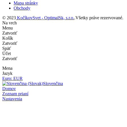
Mapa stránky
Obchody
© 2023
KočíkovSvet - OptimalSk, s.r.o.
.Všetky práve rezervované.
Na vrch
Menu
Zatvoriť
Košík
Zatvoriť
Späť
Účet
Zatvoriť
Mena
Jazyk
Euro: EUR
Slovenčina
Domov
Zoznam prianí
Nastavenia