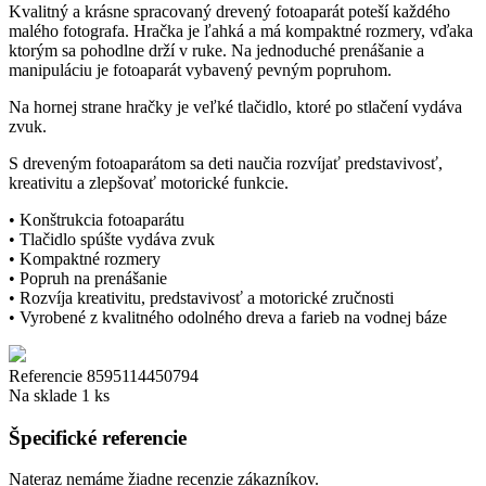
Kvalitný a krásne spracovaný drevený fotoaparát poteší každého
malého fotografa. Hračka je ľahká a má kompaktné rozmery, vďaka
ktorým sa pohodlne drží v ruke. Na jednoduché prenášanie a
manipuláciu je fotoaparát vybavený pevným popruhom.
Na hornej strane hračky je veľké tlačidlo, ktoré po stlačení vydáva
zvuk.
S dreveným fotoaparátom sa deti naučia rozvíjať predstavivosť,
kreativitu a zlepšovať motorické funkcie.
• Konštrukcia fotoaparátu
• Tlačidlo spúšte vydáva zvuk
• Kompaktné rozmery
• Popruh na prenášanie
• Rozvíja kreativitu, predstavivosť a motorické zručnosti
• Vyrobené z kvalitného odolného dreva a farieb na vodnej báze
Referencie
8595114450794
Na sklade
1 ks
Špecifické referencie
Nateraz nemáme žiadne recenzie zákazníkov.