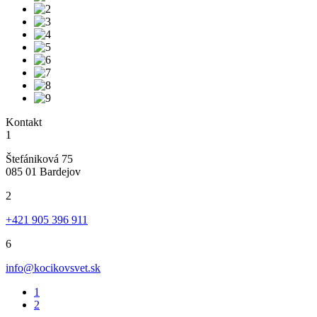
Kontakt
1
Štefániková 75
085 01 Bardejov
2
+421 905 396 911
6
info@kocikovsvet.sk
1
2