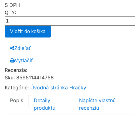
S DPH
QTY:
Vložiť do košíka
Zdieľať
Vytlačiť
Recenzia:
Sku
:
8595114414758
Kategórie:
Úvodná stránka
Hračky
Popis
Detaily
Napíšte vlastnú
produktu
recenziu