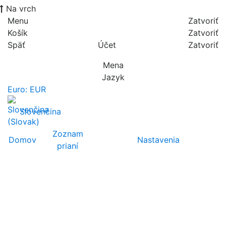
Na vrch
Menu
Zatvoriť
Košík
Zatvoriť
Späť
Účet
Zatvoriť
Mena
Jazyk
Euro: EUR
Slovenčina
Zoznam
Domov
Nastavenia
prianí