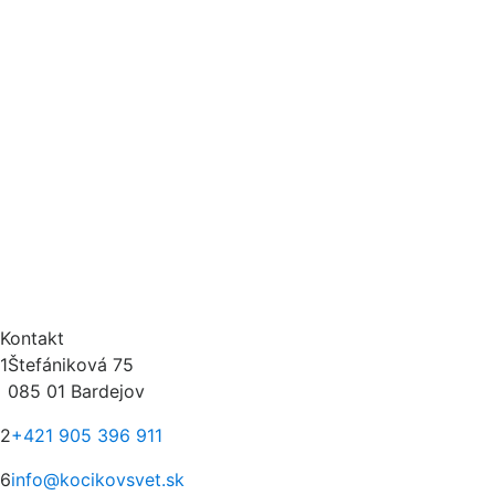
Kontakt
1
Štefániková 75
085 01 Bardejov
2
+421 905 396 911
6
info@kocikovsvet.sk