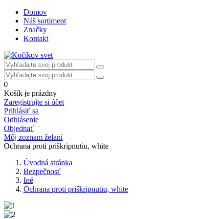
Domov
Náš sortiment
Značky
Kontakt
0
Košík je prázdny
Zaregistrujte si účet
Prihlásiť sa
Odhlásenie
Objednať
Môj zoznam želaní
Ochrana proti priškripnutiu, white
Úvodná stránka
Bezpečnosť
Iné
Ochrana proti priškripnutiu, white