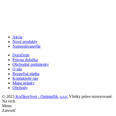
Akcia
Nové produkty
Najpredávanejšie
Doručenie
Právna doložka
Obchodné podmienky
O nás
Bezpečná platba
Kontaktujte nás
Mapa stránky
Obchody
© 2023
KočíkovSvet - OptimalSk, s.r.o.
.Všetky práve rezervované.
Na vrch
Menu
Zatvoriť