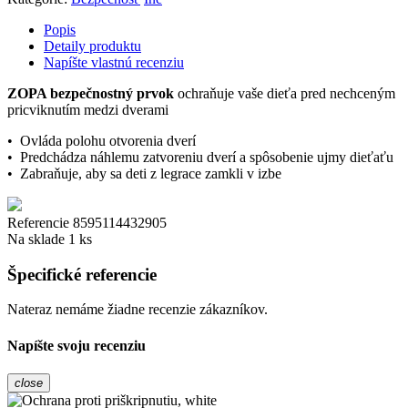
Popis
Detaily produktu
Napíšte vlastnú recenziu
ZOPA bezpečnostný prvok
ochraňuje vaše dieťa pred nechceným
pricviknutím medzi dverami
• Ovláda polohu otvorenia dverí
• Predchádza náhlemu zatvoreniu dverí a spôsobenie ujmy dieťaťu
• Zabraňuje, aby sa deti z legrace zamkli v izbe
Referencie
8595114432905
Na sklade
1 ks
Špecifické referencie
Nateraz nemáme žiadne recenzie zákazníkov.
Napíšte svoju recenziu
close