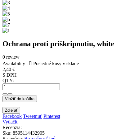
Ochrana proti priškripnutiu, white
0 review
Availability :

Posledné kusy v sklade
2,40 €
S DPH
QTY:
Vložiť do košíka
Zdieľať
Facebook
Tweetnuť
Pinterest
Vytlačiť
Recenzia:
Sku
:
8595114432905
Kategórie:
Bezpečnosť
Iné