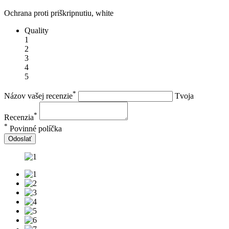
Ochrana proti priškripnutiu, white
Quality
1
2
3
4
5
*
Názov vašej recenzie
Tvoja
*
Recenzia
*
Povinné políčka
Odoslať