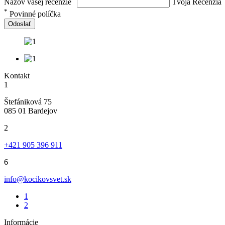
Názov vašej recenzie
Tvoja Recenzia
*
Povinné políčka
Odoslať
Kontakt
1
Štefániková 75
085 01 Bardejov
2
+421 905 396 911
6
info@kocikovsvet.sk
1
2
Informácie