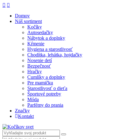
Domov
Náš sortiment
Kočíky
Autosedačky
Nábytok a doplnky
Kŕmenie
Hygiena a starostlivosť
Chodítka, lehátka, hojdačky
Nosenie detí
Bezpečnosť
Hračky
Cumlíky a doplnky
Pre mamičku
Starostlivosť o dieťa
Športové potreby
Móda
Parfémy do prania
Značky
Kontakt