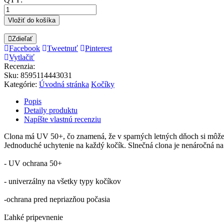
Vložiť do košíka
Zdieľať
Facebook
Tweetnuť
Pinterest
Vytlačiť
Recenzia:
Sku
:
8595114443031
Kategórie:
Úvodná stránka
Kočíky
Popis
Detaily produktu
Napíšte vlastnú recenziu
Clona má UV 50+, čo znamená, že v sparných letných dňoch si môžete
Jednoduché uchytenie na každý kočík. Slnečná clona je nenáročná na
- UV ochrana 50+
- univerzálny na všetky typy kočíkov
-ochrana pred nepriazňou počasia
Ľahké pripevnenie