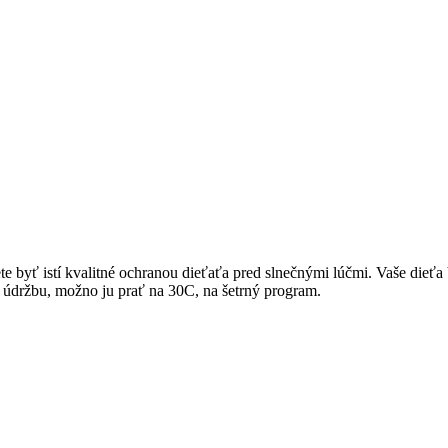
 byť istí kvalitné ochranou dieťaťa pred slnečnými lúčmi. Vaše dieť
 údržbu, možno ju prať na 30C, na šetrný program.