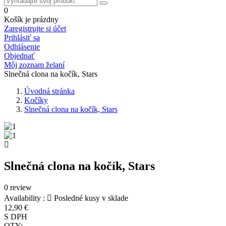
0
Košík je prázdny
Zaregistrujte si účet
Prihlásiť sa
Odhlásenie
Objednať
Môj zoznam želaní
Slnečná clona na kočík, Stars
Úvodná stránka
Kočíky
Slnečná clona na kočík, Stars
Slnečná clona na kočík, Stars
0 review
Availability :

Posledné kusy v sklade
12,90 €
S DPH
QTY: