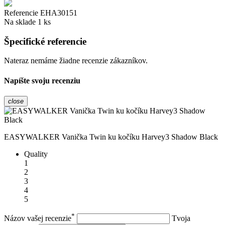
Referencie
EHA30151
Na sklade
1 ks
Špecifické referencie
Nateraz nemáme žiadne recenzie zákazníkov.
Napíšte svoju recenziu
close
EASYWALKER Vanička Twin ku kočíku Harvey3 Shadow Black
Quality
1
2
3
4
5
*
Názov vašej recenzie
Tvoja