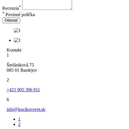
*
Recenzia
*
Povinné políčka
Odoslať
Kontakt
1
Štefániková 75
085 01 Bardejov
2
+421 905 396 911
6
info@kocikovsvet.sk
1
2