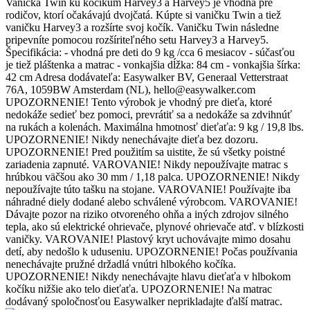
Vanička Twin ku kočíkum Harvey3 a Harvey5 je vhodná pre
rodičov, ktorí očakávajú dvojčatá. Kúpte si vaničku Twin a tiež
vaničku Harvey3 a rozšírte svoj kočík. Vaničku Twin následne
pripevníte pomocou rozšíriteľného setu Harvey3 a Harvey5.
Špecifikácia: - vhodná pre deti do 9 kg /cca 6 mesiacov - súčasťou
je tiež pláštenka a matrac - vonkajšia dĺžka: 84 cm - vonkajšia šírka:
42 cm Adresa dodávateľa: Easywalker BV, Generaal Vetterstraat
76A, 1059BW Amsterdam (NL), hello@easywalker.com
UPOZORNENIE! Tento výrobok je vhodný pre dieťa, ktoré
nedokáže sedieť bez pomoci, prevrátiť sa a nedokáže sa zdvihnúť
na rukách a kolenách. Maximálna hmotnosť dieťaťa: 9 kg / 19,8 lbs.
UPOZORNENIE! Nikdy nenechávajte dieťa bez dozoru.
UPOZORNENIE! Pred použitím sa uistite, že sú všetky poistné
zariadenia zapnuté. VAROVANIE! Nikdy nepoužívajte matrac s
hrúbkou väčšou ako 30 mm / 1,18 palca. UPOZORNENIE! Nikdy
nepoužívajte túto tašku na stojane. VAROVANIE! Používajte iba
náhradné diely dodané alebo schválené výrobcom. VAROVANIE!
Dávajte pozor na riziko otvoreného ohňa a iných zdrojov silného
tepla, ako sú elektrické ohrievače, plynové ohrievače atď. v blízkosti
vaničky. VAROVANIE! Plastový kryt uchovávajte mimo dosahu
detí, aby nedošlo k uduseniu. UPOZORNENIE! Počas používania
nenechávajte pružné držadlá vnútri hlbokého kočíka.
UPOZORNENIE! Nikdy nenechávajte hlavu dieťaťa v hlbokom
kočíku nižšie ako telo dieťaťa. UPOZORNENIE! Na matrac
dodávaný spoločnosťou Easywalker neprikladajte ďalší matrac.