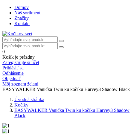
Domov
Náš sortiment
Značky
Kontakt
0
Košík je prázdny
Zaregistrujte si účet
Prihlásiť sa
Odhlásenie
Objednať
Môj zoznam želaní
EASYWALKER Vanička Twin ku kočíku Harvey3 Shadow Black
Úvodná stránka
Kočíky
EASYWALKER Vanička Twin ku kočíku Harvey3 Shadow
Black