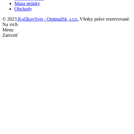
Mapa stránky
Obchody
© 2023
KočíkovSvet - OptimalSk, s.r.o.
.Všetky práve rezervované.
Na vrch
Menu
Zatvoriť