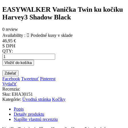
EASYWALKER Vanička Twin ku kočíku
Harvey3 Shadow Black
0 review
Availability :

Posledné kusy v sklade
46,95 €
S DPH
QTY:
Vložiť do košíka
Zdieľať
Facebook
Tweetnuť
Pinterest
Vytlačiť
Recenzia:
Sku
:
EHA30151
Kategórie:
Úvodná stránka
Kočíky
Popis
Detaily produktu
Napíšte vlastnú recenziu