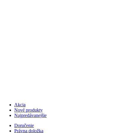
Akcia
Nové produkty
Najpredávanejšie
Doručenie
Právna doložka