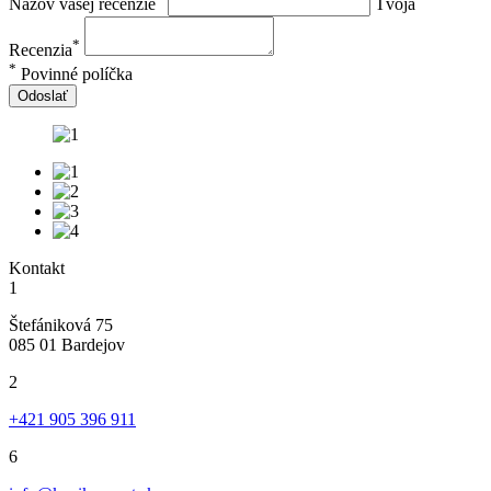
Názov vašej recenzie
Tvoja
*
Recenzia
*
Povinné políčka
Odoslať
Kontakt
1
Štefániková 75
085 01 Bardejov
2
+421 905 396 911
6