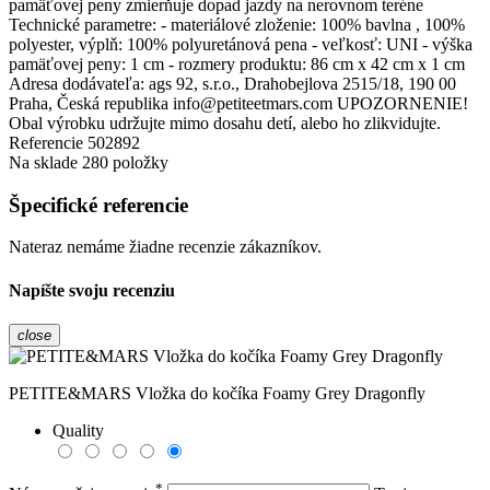
pamäťovej peny zmierňuje dopad jazdy na nerovnom teréne
Technické parametre: - materiálové zloženie: 100% bavlna , 100%
polyester, výplň: 100% polyuretánová pena - veľkosť: UNI - výška
pamäťovej peny: 1 cm - rozmery produktu: 86 cm x 42 cm x 1 cm
Adresa dodávateľa: ags 92, s.r.o., Drahobejlova 2515/18, 190 00
Praha, Česká republika info@petiteetmars.com UPOZORNENIE!
Obal výrobku udržujte mimo dosahu detí, alebo ho zlikvidujte.
Referencie
502892
Na sklade
280 položky
Špecifické referencie
Nateraz nemáme žiadne recenzie zákazníkov.
Napíšte svoju recenziu
close
PETITE&MARS Vložka do kočíka Foamy Grey Dragonfly
Quality
*