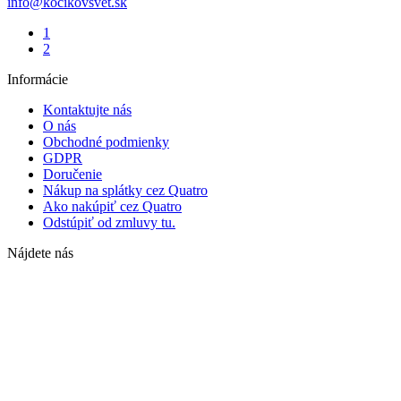
info@kocikovsvet.sk
1
2
Informácie
Kontaktujte nás
O nás
Obchodné podmienky
GDPR
Doručenie
Nákup na splátky cez Quatro
Ako nakúpiť cez Quatro
Odstúpiť od zmluvy tu.
Nájdete nás