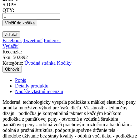
S DPH
QTY:
Vložiť do košíka
Zdieľať
Facebook
Tweetnuť
Pinterest
Vytlačiť
Recenzia:
Sku
:
502892
Kategórie:
Úvodná stránka
Kočíky
Popis
Detaily produktu
Napíšte vlastnú recenziu
Moderná, technologicky vyspelá podložka z mäkkej elastickej peny,
ponúka množstvo výhod pre Vaše dieťa. Vlastnosti: - jedinečný
dizajn - podložka je kompatibilná takmer s každým kočíkom -
podložka z pamäťovej peny - otvorená a vzdušná štruktúra
pamäťovej peny - odolná voči prachovým roztočom a baktériám -
odolná a pružná štruktúra, podporuje správne držanie tela -
dlhodobé užívanie bez straty kvality - odolná voči tlaku - podložka z