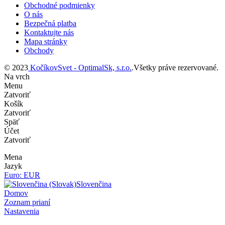
Obchodné podmienky
O nás
Bezpečná platba
Kontaktujte nás
Mapa stránky
Obchody
© 2023
KočíkovSvet - OptimalSk, s.r.o.
.Všetky práve rezervované.
Na vrch
Menu
Zatvoriť
Košík
Zatvoriť
Späť
Účet
Zatvoriť
Mena
Jazyk
Euro: EUR
Slovenčina
Domov
Zoznam prianí
Nastavenia