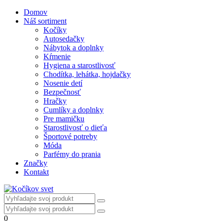
Domov
Náš sortiment
Kočíky
Autosedačky
Nábytok a doplnky
Kŕmenie
Hygiena a starostlivosť
Chodítka, lehátka, hojdačky
Nosenie detí
Bezpečnosť
Hračky
Cumlíky a doplnky
Pre mamičku
Starostlivosť o dieťa
Športové potreby
Móda
Parfémy do prania
Značky
Kontakt
0