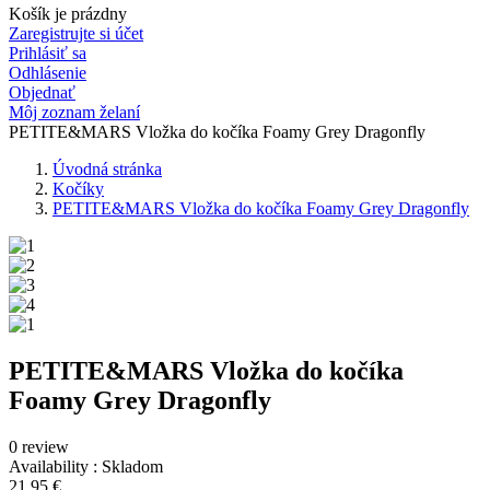
Košík je prázdny
Zaregistrujte si účet
Prihlásiť sa
Odhlásenie
Objednať
Môj zoznam želaní
PETITE&MARS Vložka do kočíka Foamy Grey Dragonfly
Úvodná stránka
Kočíky
PETITE&MARS Vložka do kočíka Foamy Grey Dragonfly
PETITE&MARS Vložka do kočíka
Foamy Grey Dragonfly
0 review
Availability :
Skladom
21,95 €