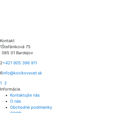
Kontakt
1
Štefániková 75
085 01 Bardejov
2
+421 905 396 911
6
info@kocikovsvet.sk
1
2
Informácie
Kontaktujte nás
O nás
Obchodné podmienky