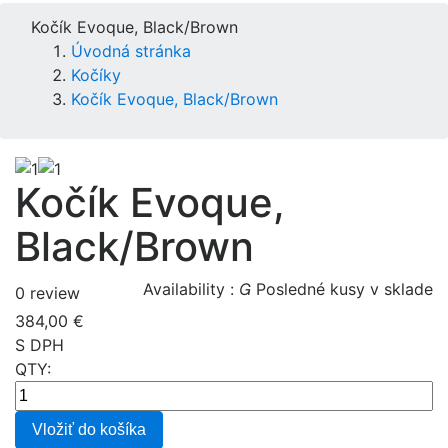
Kočík Evoque, Black/Brown
Úvodná stránka
Kočíky
Kočík Evoque, Black/Brown
Kočík Evoque,
Black/Brown
Availability :

Posledné kusy v sklade
0 review
384,00 €
S DPH
QTY:
Vložiť do košíka