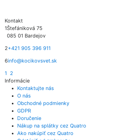
Kontakt
1
Štefániková 75
085 01 Bardejov
2
+421 905 396 911
6
info@kocikovsvet.sk
1
2
Informácie
Kontaktujte nás
O nás
Obchodné podmienky
GDPR
Doručenie
Nákup na splátky cez Quatro
Ako nakúpiť cez Quatro