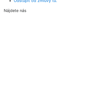
Odstúpiť od zmluvy tu.
Nájdete nás