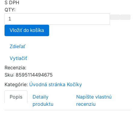
S DPH
QTY:
Vložiť do košíka
Zdieľať
Vytlačiť
Recenzia:
Sku
:
8595114494675
Kategórie:
Úvodná stránka
Kočíky
Popis
Detaily
Napíšte vlastnú
produktu
recenziu