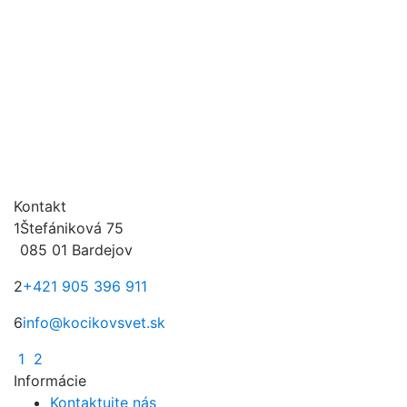
Foggy Grey
Kontakt
1
Štefániková 75
085 01 Bardejov
2
+421 905 396 911
6
info@kocikovsvet.sk
1
2
Informácie
Kontaktujte nás