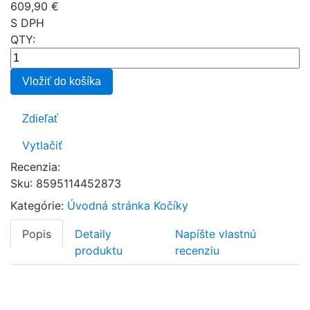
609,90 €
S DPH
QTY:
Vložiť do košíka
Zdieľať
Vytlačiť
Recenzia:
Sku
:
8595114452873
Kategórie:
Úvodná stránka
Kočíky
Popis
Detaily
Napíšte vlastnú
produktu
recenziu