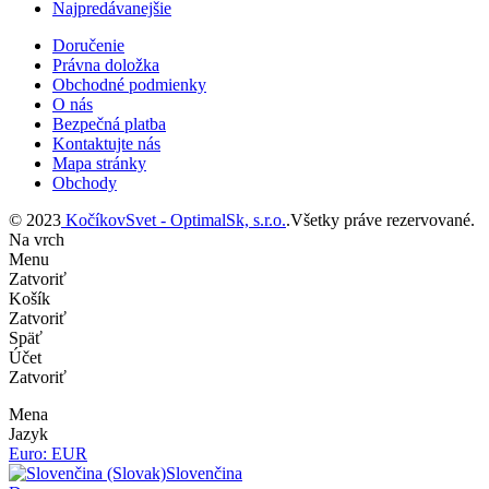
Najpredávanejšie
Doručenie
Právna doložka
Obchodné podmienky
O nás
Bezpečná platba
Kontaktujte nás
Mapa stránky
Obchody
© 2023
KočíkovSvet - OptimalSk, s.r.o.
.Všetky práve rezervované.
Na vrch
Menu
Zatvoriť
Košík
Zatvoriť
Späť
Účet
Zatvoriť
Mena
Jazyk
Euro: EUR
Slovenčina