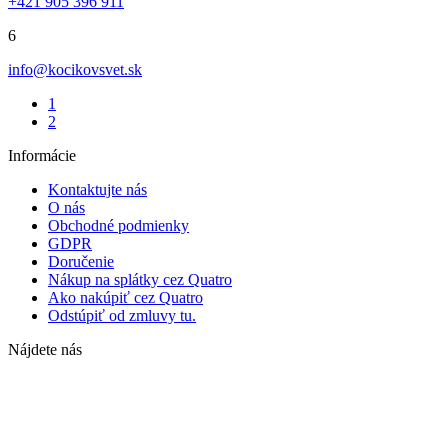
+421 905 396 911
6
info@kocikovsvet.sk
1
2
Informácie
Kontaktujte nás
O nás
Obchodné podmienky
GDPR
Doručenie
Nákup na splátky cez Quatro
Ako nakúpiť cez Quatro
Odstúpiť od zmluvy tu.
Nájdete nás