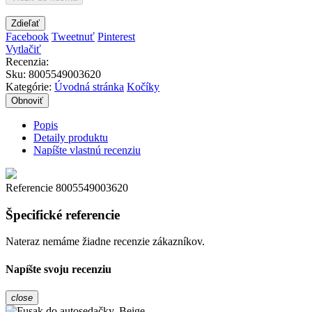
Zdieľať
Facebook
Tweetnuť
Pinterest
Vytlačiť
Recenzia:
Sku
:
8005549003620
Kategórie:
Úvodná stránka
Kočíky
Popis
Detaily produktu
Napíšte vlastnú recenziu
Referencie
8005549003620
Špecifické referencie
Nateraz nemáme žiadne recenzie zákazníkov.
Napíšte svoju recenziu
close