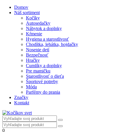
Domov
Náš sortiment
Kočíky
Autosedačky
Nábytok a doplnky
Kŕmenie
Hygiena a starostlivosť
Chodítka, lehátka, hojdačky
Nosenie detí
Bezpečnosť
Hračky
Cumlíky a doplnky
Pre mamičku
Starostlivosť o dieťa
Športové potreby
Móda
Parfémy do prania
Značky
Kontakt
0