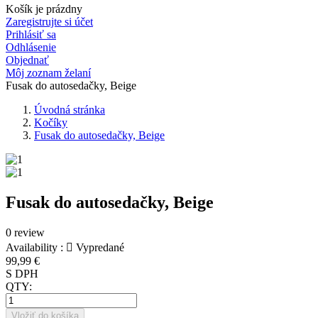
Košík je prázdny
Zaregistrujte si účet
Prihlásiť sa
Odhlásenie
Objednať
Môj zoznam želaní
Fusak do autosedačky, Beige
Úvodná stránka
Kočíky
Fusak do autosedačky, Beige
Fusak do autosedačky, Beige
0 review
Availability :

Vypredané
99,99 €
S DPH
QTY:
Vložiť do košíka