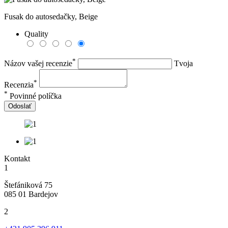
Fusak do autosedačky, Beige
Quality
*
Názov vašej recenzie
Tvoja
*
Recenzia
*
Povinné políčka
Odoslať
Kontakt
1
Štefániková 75
085 01 Bardejov
2