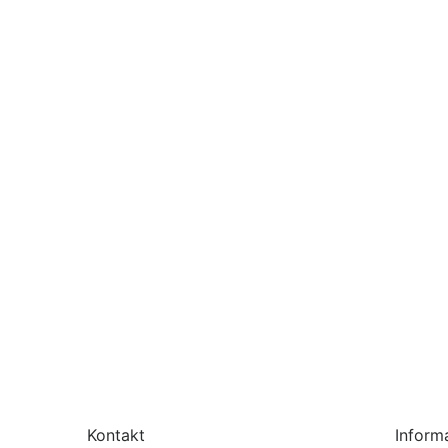
Hlboké sedadlo pre kočík Strider M
rozťahovaciu striešku s UV faktoro
cirkuláciu vzduchu
Kontakt
Inform