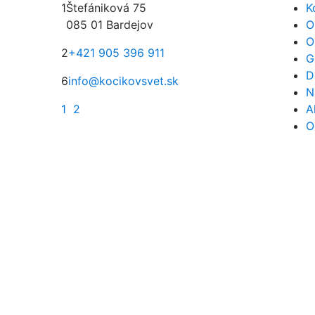
1
Štefániková 75
K
085 01 Bardejov
O
O
2
+421 905 396 911
G
D
6
info@kocikovsvet.sk
N
1
2
A
O