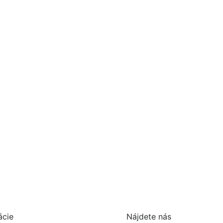
Mäkký ergon
m 50+,
ácie
Nájdete nás