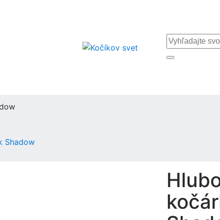
adow
ck Shadow
Hlubo
kočár