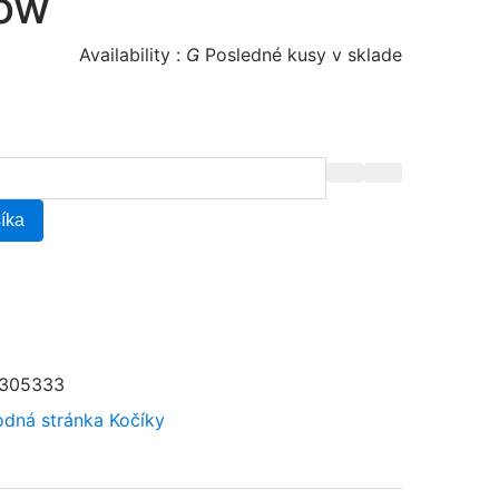
ow
Availability :

Posledné kusy v sklade
šíka
305333
dná stránka
Kočíky