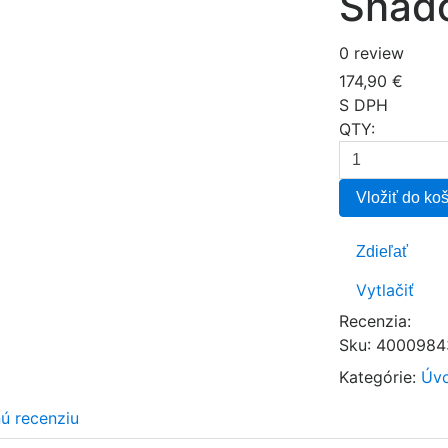
Shad
0 review
174,90 €
S DPH
QTY:
Vložiť do ko
Zdieľať
Vytlačiť
Recenzia:
Sku
:
4000984
Kategórie:
Úvo
nú recenziu