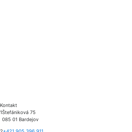
Pláštenka SEED PAPILIO
Kontakt
1
Štefániková 75
085 01 Bardejov
2
+421 905 396 911