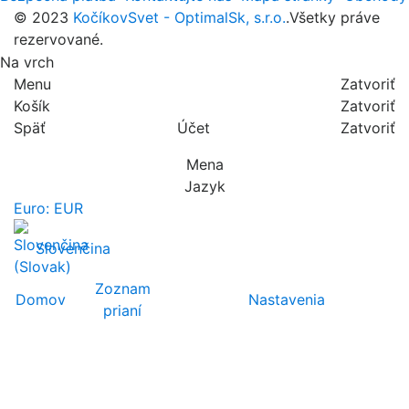
© 2023
KočíkovSvet - OptimalSk, s.r.o.
.Všetky práve
rezervované.
Na vrch
Menu
Zatvoriť
Košík
Zatvoriť
Späť
Účet
Zatvoriť
Mena
Jazyk
Euro: EUR
Slovenčina
Zoznam
Domov
Nastavenia
prianí