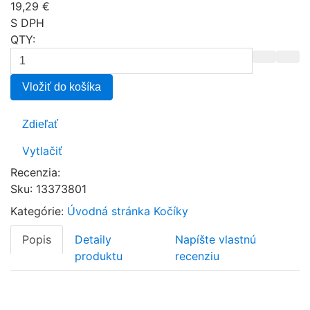
19,29 €
S DPH
QTY:
Vložiť do košíka
Zdieľať
Vytlačiť
Recenzia:
Sku
:
13373801
Kategórie:
Úvodná stránka
Kočíky
Popis
Detaily
Napíšte vlastnú
produktu
recenziu