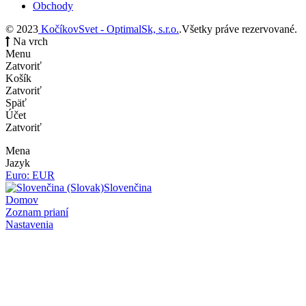
Obchody
© 2023
KočíkovSvet - OptimalSk, s.r.o.
.Všetky práve rezervované.
Na vrch
Menu
Zatvoriť
Košík
Zatvoriť
Späť
Účet
Zatvoriť
Mena
Jazyk
Euro: EUR
Slovenčina
Domov
Zoznam prianí
Nastavenia