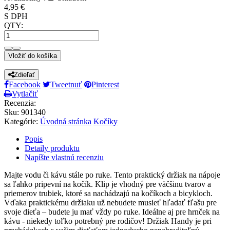
4,95 €
S DPH
QTY:
Vložiť do košíka
Zdieľať
Facebook
Tweetnuť
Pinterest
Vytlačiť
Recenzia:
Sku
:
901340
Kategórie:
Úvodná stránka
Kočíky
Popis
Detaily produktu
Napíšte vlastnú recenziu
Majte vodu či kávu stále po ruke. Tento praktický držiak na nápoje
sa ľahko pripevní na kočík. Klip je vhodný pre väčšinu tvarov a
priemerov trubiek, ktoré sa nachádzajú na kočíkoch a bicykloch.
Vďaka praktickému držiaku už nebudete musieť hľadať fľašu pre
svoje dieťa – budete ju mať vždy po ruke. Ideálne aj pre hrnček na
kávu - niekedy toľko potrebný pre rodičov! Držiak Handy je pri