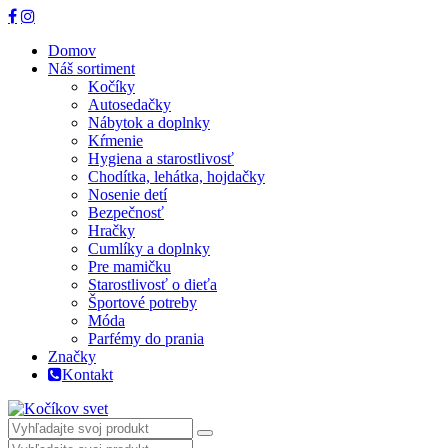
Domov
Náš sortiment
Kočíky
Autosedačky
Nábytok a doplnky
Kŕmenie
Hygiena a starostlivosť
Chodítka, lehátka, hojdačky
Nosenie detí
Bezpečnosť
Hračky
Cumlíky a doplnky
Pre mamičku
Starostlivosť o dieťa
Športové potreby
Móda
Parfémy do prania
Značky
Kontakt