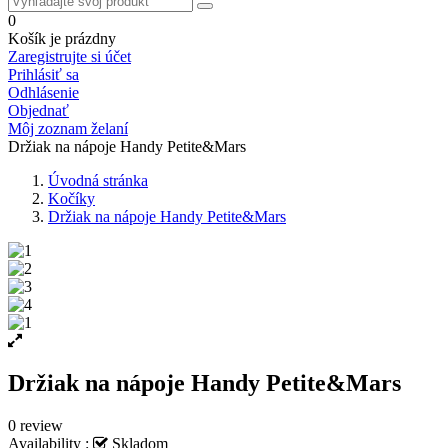
0
Košík je prázdny
Zaregistrujte si účet
Prihlásiť sa
Odhlásenie
Objednať
Môj zoznam želaní
Držiak na nápoje Handy Petite&Mars
Úvodná stránka
Kočíky
Držiak na nápoje Handy Petite&Mars
Držiak na nápoje Handy Petite&Mars
0 review
Availability :
Skladom