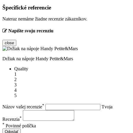
Špecifické referencie
Nateraz nemáme žiadne recenzie zákazníkov.
Napíšte svoju recenziu
close
Držiak na nápoje Handy Petite&Mars
Quality
1
2
3
4
5
*
Názov vašej recenzie
Tvoja
*
Recenzia
*
Povinné políčka
Odoslať