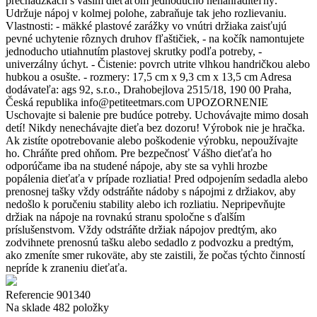
prechádzkach s vašim dieťaťom jednoducho nenahraditeľný.
Udržuje nápoj v kolmej polohe, zabraňuje tak jeho rozlievaniu.
Vlastnosti: - mäkké plastové zarážky vo vnútri držiaka zaisťujú
pevné uchytenie rôznych druhov fľaštičiek, - na kočík namontujete
jednoducho utiahnutím plastovej skrutky podľa potreby, -
univerzálny úchyt. - Čistenie: povrch utrite vlhkou handričkou alebo
hubkou a osušte. - rozmery: 17,5 cm x 9,3 cm x 13,5 cm Adresa
dodávateľa: ags 92, s.r.o., Drahobejlova 2515/18, 190 00 Praha,
Česká republika info@petiteetmars.com UPOZORNENIE
Uschovajte si balenie pre budúce potreby. Uchovávajte mimo dosah
detí! Nikdy nenechávajte dieťa bez dozoru! Výrobok nie je hračka.
Ak zistíte opotrebovanie alebo poškodenie výrobku, nepoužívajte
ho. Chráňte pred ohňom. Pre bezpečnosť Vášho dieťaťa ho
odporúčame iba na studené nápoje, aby ste sa vyhli hrozbe
popálenia dieťaťa v prípade rozliatia! Pred odpojením sedadla alebo
prenosnej tašky vždy odstráňte nádoby s nápojmi z držiakov, aby
nedošlo k poručeniu stability alebo ich rozliatiu. Nepripevňujte
držiak na nápoje na rovnakú stranu spoločne s ďalším
príslušenstvom. Vždy odstráňte držiak nápojov predtým, ako
zodvihnete prenosnú tašku alebo sedadlo z podvozku a predtým,
ako zmeníte smer rukoväte, aby ste zaistili, že počas týchto činností
nepríde k zraneniu dieťaťa.
Referencie
901340
Na sklade
482 položky