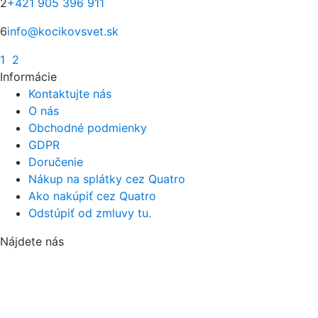
2
+421 905 396 911
6
info@kocikovsvet.sk
1
2
Informácie
Kontaktujte nás
O nás
Obchodné podmienky
GDPR
Doručenie
Nákup na splátky cez Quatro
Ako nakúpiť cez Quatro
Odstúpiť od zmluvy tu.
Nájdete nás