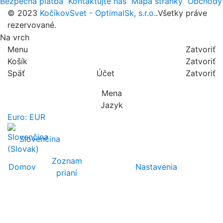
Bezpečná platba
Kontaktujte nás
Mapa stránky
Obchody
© 2023
KočíkovSvet - OptimalSk, s.r.o.
.Všetky práve
rezervované.
Na vrch
Menu
Zatvoriť
Košík
Zatvoriť
Späť
Účet
Zatvoriť
Mena
Jazyk
Euro: EUR
Slovenčina
Zoznam
Domov
Nastavenia
prianí