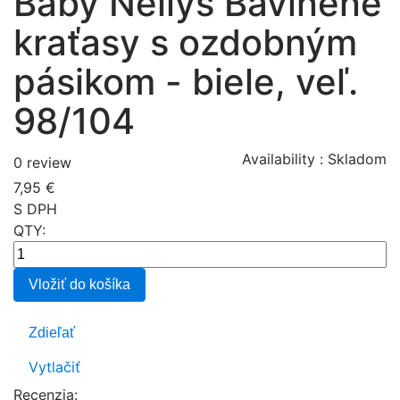
Baby Nellys Bavlnené
kraťasy s ozdobným
pásikom - biele, veľ.
98/104
Availability :
Skladom
0 review
7,95 €
S DPH
QTY:
Vložiť do košíka
Zdieľať
Vytlačiť
Recenzia: