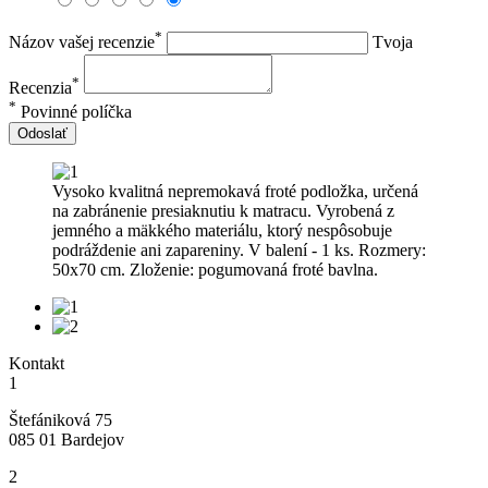
*
Názov vašej recenzie
Tvoja
*
Recenzia
*
Povinné políčka
Odoslať
Vysoko kvalitná nepremokavá froté podložka, určená
na zabránenie presiaknutiu k matracu. Vyrobená z
jemného a mäkkého materiálu, ktorý nespôsobuje
podráždenie ani zapareniny. V balení - 1 ks. Rozmery:
50x70 cm. Zloženie: pogumovaná froté bavlna.
Kontakt
1
Štefániková 75
085 01 Bardejov
2