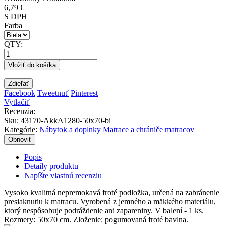
6,79 €
S DPH
Farba
QTY:
Vložiť do košíka
Zdieľať
Facebook
Tweetnuť
Pinterest
Vytlačiť
Recenzia:
Sku
:
43170-AkkA1280-50x70-bi
Kategórie:
Nábytok a doplnky
Matrace a chrániče matracov
Popis
Detaily produktu
Napíšte vlastnú recenziu
Vysoko kvalitná nepremokavá froté podložka, určená na zabránenie
presiaknutiu k matracu. Vyrobená z jemného a mäkkého materiálu,
ktorý nespôsobuje podráždenie ani zapareniny. V balení - 1 ks.
Rozmery: 50x70 cm. Zloženie: pogumovaná froté bavlna.