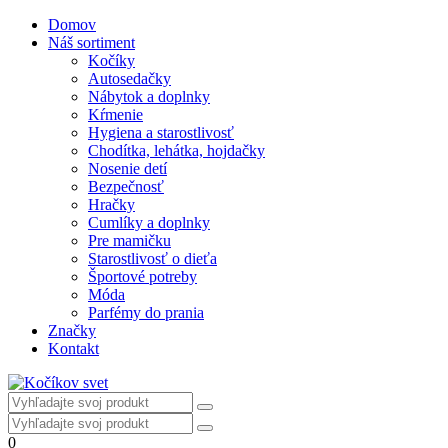
Domov
Náš sortiment
Kočíky
Autosedačky
Nábytok a doplnky
Kŕmenie
Hygiena a starostlivosť
Chodítka, lehátka, hojdačky
Nosenie detí
Bezpečnosť
Hračky
Cumlíky a doplnky
Pre mamičku
Starostlivosť o dieťa
Športové potreby
Móda
Parfémy do prania
Značky
Kontakt
0