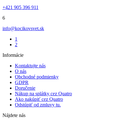
+421 905 396 911
6
info@kocikovsvet.sk
1
2
Informácie
Kontaktujte nás
O nás
Obchodné podmienky
GDPR
Doručenie
Nákup na splátky cez Quatro
Ako nakúpiť cez Quatro
Odstúpiť od zmluvy tu.
Nájdete nás