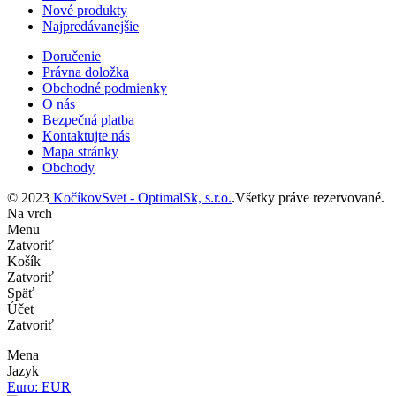
Nové produkty
Najpredávanejšie
Doručenie
Právna doložka
Obchodné podmienky
O nás
Bezpečná platba
Kontaktujte nás
Mapa stránky
Obchody
© 2023
KočíkovSvet - OptimalSk, s.r.o.
.Všetky práve rezervované.
Na vrch
Menu
Zatvoriť
Košík
Zatvoriť
Späť
Účet
Zatvoriť
Mena
Jazyk
Euro: EUR