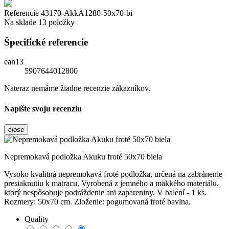
Referencie
43170-AkkA1280-50x70-bi
Na sklade
13 položky
Špecifické referencie
ean13
5907644012800
Nateraz nemáme žiadne recenzie zákazníkov.
Napíšte svoju recenziu
close
Nepremokavá podložka Akuku froté 50x70 biela
Vysoko kvalitná nepremokavá froté podložka, určená na zabránenie
presiaknutiu k matracu. Vyrobená z jemného a mäkkého materiálu,
ktorý nespôsobuje podráždenie ani zapareniny. V balení - 1 ks.
Rozmery: 50x70 cm. Zloženie: pogumovaná froté bavlna.
Quality