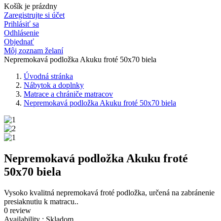
Košík je prázdny
Zaregistrujte si účet
Prihlásiť sa
Odhlásenie
Objednať
Môj zoznam želaní
Nepremokavá podložka Akuku froté 50x70 biela
Úvodná stránka
Nábytok a doplnky
Matrace a chrániče matracov
Nepremokavá podložka Akuku froté 50x70 biela
Nepremokavá podložka Akuku froté
50x70 biela
Vysoko kvalitná nepremokavá froté podložka, určená na zabránenie
presiaknutiu k matracu..
0 review
Availability :
Skladom