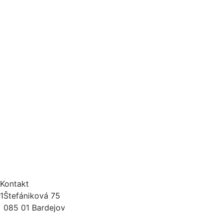
Využitie:
obojstranné
Jadro:
Sonnocel
Stupeň tvrdosti:
3
Výška matraca:
18 cm
Ortopedická
do 130 kg
nosnosť:
šírka 80-90cm, dĺžka 190–
Štandardné rozmery:
200cm
Balenie:
vákuové
Kontakt
1
Štefániková 75
085 01 Bardejov