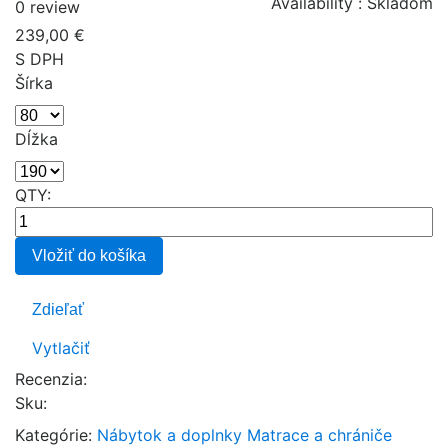
Availability :
Skladom
0 review
239,00 €
S DPH
Šírka
Dĺžka
QTY:
Vložiť do košíka
Zdieľať
Vytlačiť
Recenzia:
Sku
:
Kategórie:
Nábytok a doplnky
Matrace a chrániče