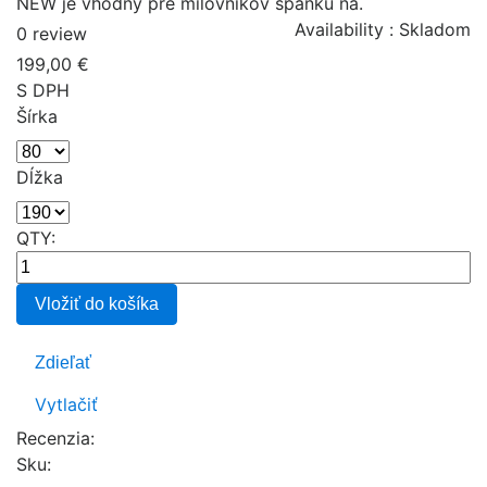
NEW je vhodný pre milovníkov spánku na.
Availability :
Skladom
0 review
199,00 €
S DPH
Šírka
Dĺžka
QTY:
Vložiť do košíka
Zdieľať
Vytlačiť
Recenzia:
Sku
: