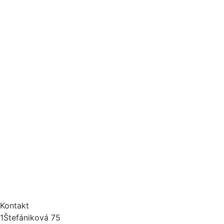
Využitie:
obojstranné
Jadro:
Sonnocel
Stupeň tvrdosti:
5
Výška matraca:
16 cm
Ortopedická nosnosť:
do 130 kg
Štandardné rozmery:
80-90cm, dĺžka 190–200cm
Balenie:
vákuové
Kontakt
1
Štefániková 75