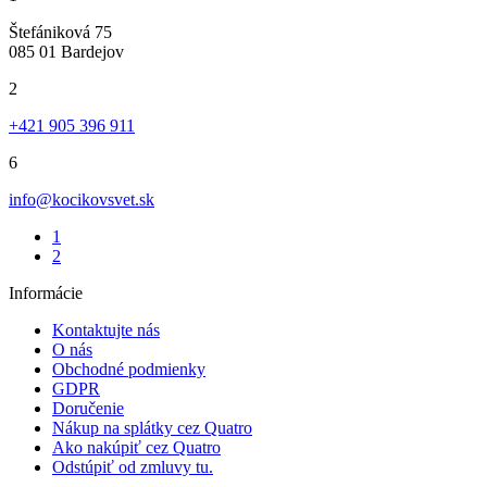
Štefániková 75
085 01 Bardejov
2
+421 905 396 911
6
info@kocikovsvet.sk
1
2
Informácie
Kontaktujte nás
O nás
Obchodné podmienky
GDPR
Doručenie
Nákup na splátky cez Quatro
Ako nakúpiť cez Quatro
Odstúpiť od zmluvy tu.