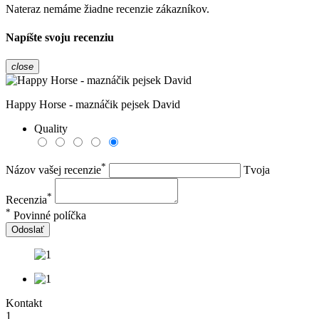
Nateraz nemáme žiadne recenzie zákazníkov.
Napíšte svoju recenziu
close
Happy Horse - maznáčik pejsek David
Quality
*
Názov vašej recenzie
Tvoja
*
Recenzia
*
Povinné políčka
Odoslať
Kontakt
1