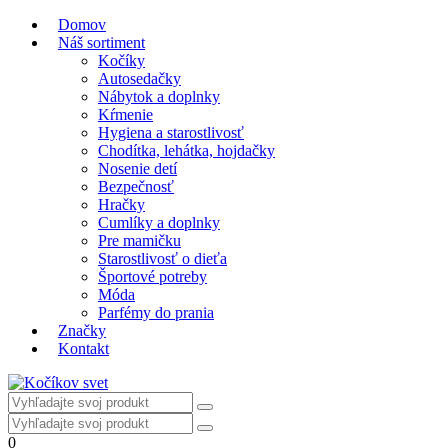
Domov
Náš sortiment
Kočíky
Autosedačky
Nábytok a doplnky
Kŕmenie
Hygiena a starostlivosť
Chodítka, lehátka, hojdačky
Nosenie detí
Bezpečnosť
Hračky
Cumlíky a doplnky
Pre mamičku
Starostlivosť o dieťa
Športové potreby
Móda
Parfémy do prania
Značky
Kontakt
0