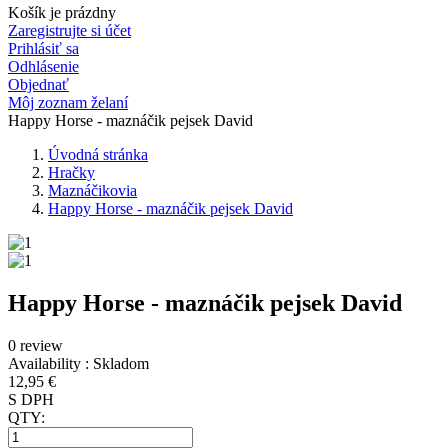
Košík je prázdny
Zaregistrujte si účet
Prihlásiť sa
Odhlásenie
Objednať
Môj zoznam želaní
Happy Horse - maznáčik pejsek David
Úvodná stránka
Hračky
Maznáčikovia
Happy Horse - maznáčik pejsek David
Happy Horse - maznáčik pejsek David
0 review
Availability :
Skladom
12,95 €
S DPH
QTY: