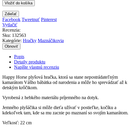
Vložiť do košíka
Zdieľať
Facebook
Tweetnuť
Pinterest
Vytlačiť
Recenzia:
Sku
:
132563
Kategórie:
Hračky
Maznáčikovia
Popis
Detaily produktu
Napíšte vlastnú recenziu
Happy Horse plyšová hračka, ktorá sa stane nepostrádateľným
kamarátom Vášho bábätka od narodenia a môže ho sprevádzať až k
detským krôčikom.
Vyrobená z hebkého materiálu príjemného na dotyk.
Jemného plyšáčika si môže dieťa užívať v postieľke, kočíku a
kdekoľvek tam, kde sa mu zacnie po maznaní so svojím kamarátom.
Veľkosť: 22 cm