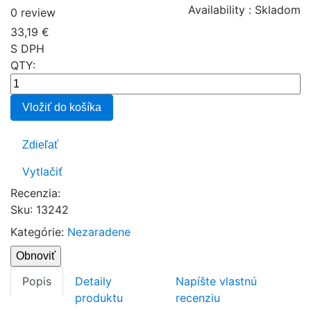
Availability :
Skladom
0 review
33,19 €
S DPH
QTY:
Vložiť do košíka
Zdieľať
Vytlačiť
Recenzia:
Sku
:
13242
Kategórie:
Nezaradene
Popis
Detaily
Napíšte vlastnú
produktu
recenziu