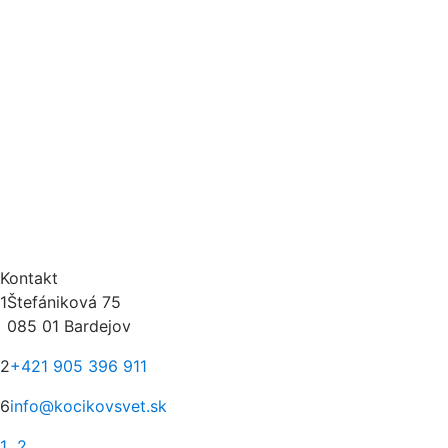
Kontakt
1
Štefániková 75
085 01 Bardejov
2
+421 905 396 911
6
info@kocikovsvet.sk
1
2