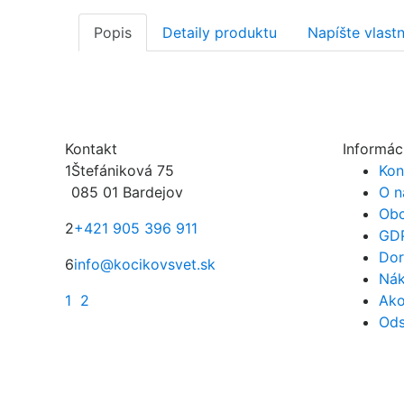
Popis
Detaily produktu
Napíšte vlast
Kontakt
Informác
1
Štefániková 75
Kon
085 01 Bardejov
O n
Obc
2
+421 905 396 911
GD
Dor
6
info@kocikovsvet.sk
Nák
1
2
Ako
Ods