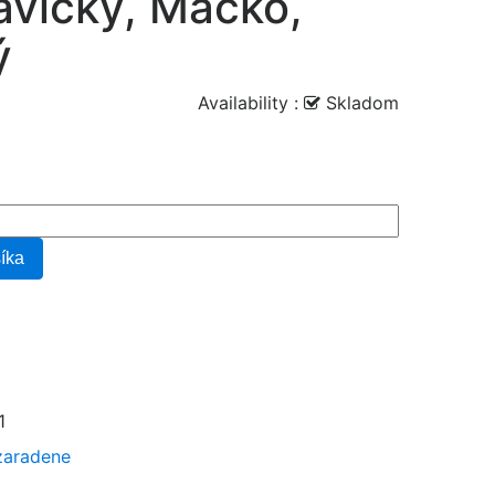
avičky, Macko,
ý
Availability :
Skladom
šíka
1
zaradene