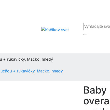
u + rukavičky, Macko, hnedý
pucňou + rukavičky, Macko, hnedý
Baby 
overa