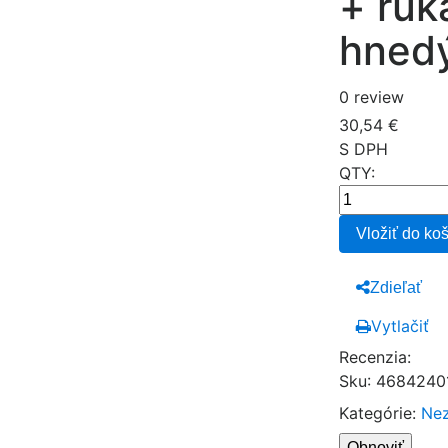
+ ruk
hned
0 review
30,54 €
S DPH
QTY:
Vložiť do ko
Zdieľať
Vytlačiť
Recenzia:
Sku
:
4684240
Kategórie:
Ne