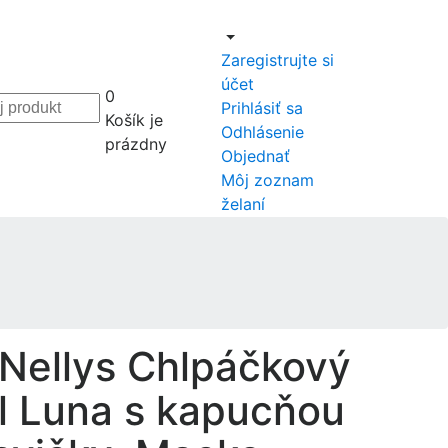
Zaregistrujte si
účet
0
Prihlásiť sa
Košík je
Odhlásenie
prázdny
Objednať
Môj zoznam
želaní
Nellys Chlpáčkový
l Luna s kapucňou