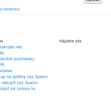
nú recenziu
ie
Nájdete nás
taktujte nás
ás
hodné podmienky
PR
učenie
up na splátky cez Quatro
 nakúpiť cez Quatro
túpiť od zmluvy tu.