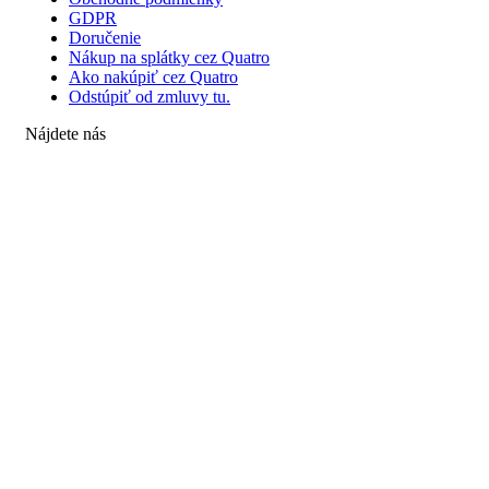
GDPR
Doručenie
Nákup na splátky cez Quatro
Ako nakúpiť cez Quatro
Odstúpiť od zmluvy tu.
Nájdete nás