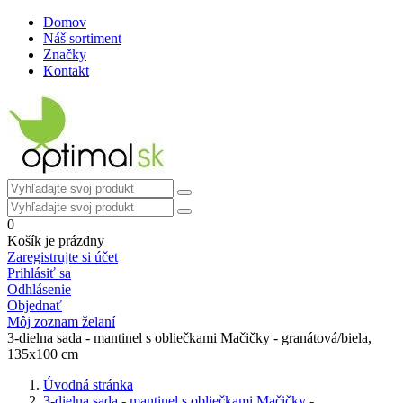
Domov
Náš sortiment
Značky
Kontakt
0
Košík je prázdny
Zaregistrujte si účet
Prihlásiť sa
Odhlásenie
Objednať
Môj zoznam želaní
3-dielna sada - mantinel s obliečkami Mačičky - granátová/biela,
135x100 cm
Úvodná stránka
3-dielna sada - mantinel s obliečkami Mačičky -