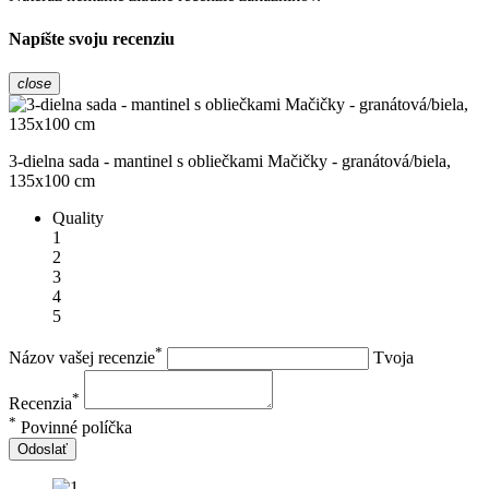
Napíšte svoju recenziu
close
3-dielna sada - mantinel s obliečkami Mačičky - granátová/biela,
135x100 cm
Quality
1
2
3
4
5
*
Názov vašej recenzie
Tvoja
*
Recenzia
*
Povinné políčka
Odoslať