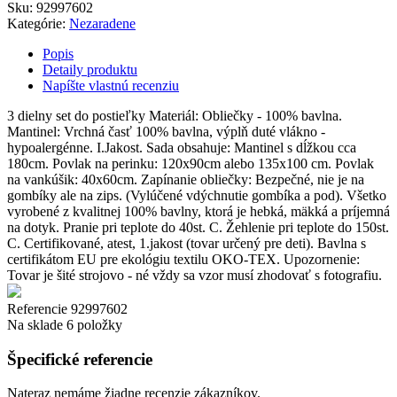
Sku
:
92997602
Kategórie:
Nezaradene
Popis
Detaily produktu
Napíšte vlastnú recenziu
3 dielny set do postieľky Materiál: Obliečky - 100% bavlna.
Mantinel: Vrchná časť 100% bavlna, výplň duté vlákno -
hypoalergénne. I.Jakost. Sada obsahuje: Mantinel s dĺžkou cca
180cm. Povlak na perinku: 120x90cm alebo 135x100 cm. Povlak
na vankúšik: 40x60cm. Zapínanie obliečky: Bezpečné, nie je na
gombíky ale na zips. (Vylúčené vdýchnutie gombíka a pod). Všetko
vyrobené z kvalitnej 100% bavlny, ktorá je hebká, mäkká a príjemná
na dotyk. Pranie pri teplote do 40st. C. Žehlenie pri teplote do 150st.
C. Certifikované, atest, 1.jakost (tovar určený pre deti). Bavlna s
certifikátom EU pre ekológiu textilu OKO-TEX. Upozornenie:
Tovar je šité strojovo - né vždy sa vzor musí zhodovať s fotografiu.
Referencie
92997602
Na sklade
6 položky
Špecifické referencie
Nateraz nemáme žiadne recenzie zákazníkov.