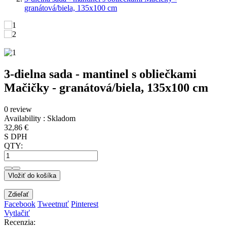
granátová/biela, 135x100 cm
3-dielna sada - mantinel s obliečkami
Mačičky - granátová/biela, 135x100 cm
0 review
Availability :
Skladom
32,86 €
S DPH
QTY:
Vložiť do košíka
Zdieľať
Facebook
Tweetnuť
Pinterest
Vytlačiť
Recenzia: