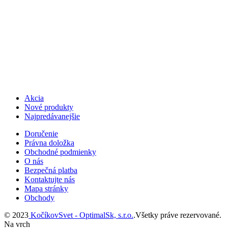
Akcia
Nové produkty
Najpredávanejšie
Doručenie
Právna doložka
Obchodné podmienky
O nás
Bezpečná platba
Kontaktujte nás
Mapa stránky
Obchody
© 2023
KočíkovSvet - OptimalSk, s.r.o.
.Všetky práve rezervované.
Na vrch