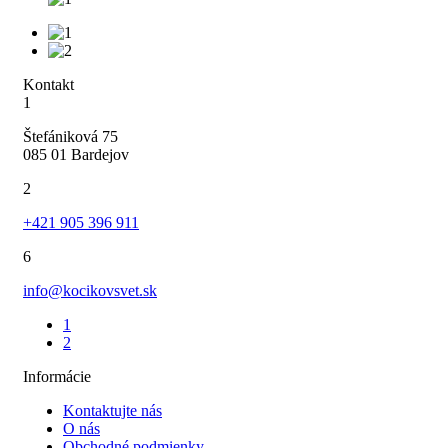
Kontakt
1
Štefániková 75
085 01 Bardejov
2
+421 905 396 911
6
info@kocikovsvet.sk
1
2
Informácie
Kontaktujte nás
O nás
Obchodné podmienky