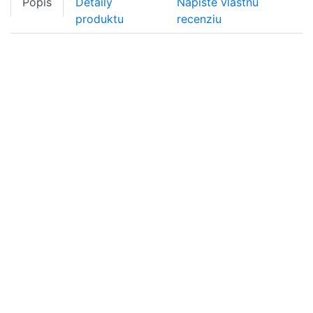
Popis
Detaily
Napíšte vlastnú
produktu
recenziu