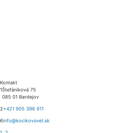
Kontakt
1
Štefániková 75
085 01 Bardejov
2
+421 905 396 911
6
info@kocikovsvet.sk
1
2