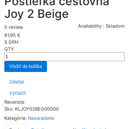
Postieľka cestovná
Joy 2 Beige
Availability :
Skladom
0 review
61,95 €
S DPH
QTY:
Vložiť do košíka
Zdieľať
Vytlačiť
Recenzia:
Sku
:
KLJOY02BEG00000
Kategórie:
Nezaradene