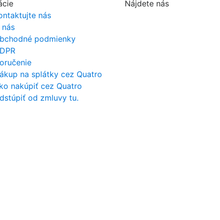
ácie
Nájdete nás
ontaktujte nás
 nás
bchodné podmienky
DPR
oručenie
ákup na splátky cez Quatro
ko nakúpiť cez Quatro
dstúpiť od zmluvy tu.