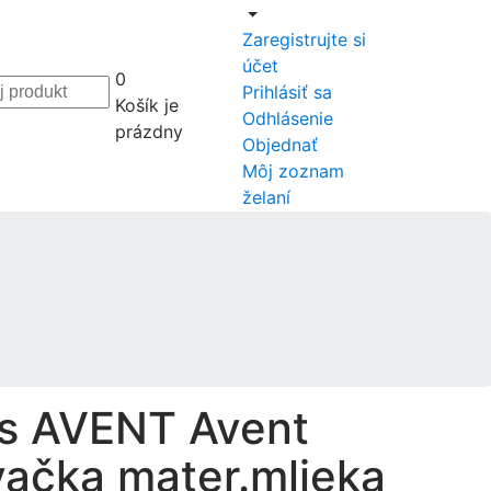
Zaregistrujte si
účet
0
Prihlásiť sa
Košík je
Odhlásenie
prázdny
Objednať
Môj zoznam
želaní
ps AVENT Avent
ačka mater.mlieka