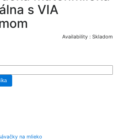
lna s VIA
émom
Availability :
Skladom
šíka
ávačky na mlieko