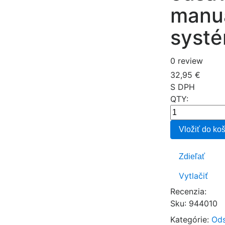
manuá
syst
0 review
32,95 €
S DPH
QTY:
Vložiť do ko
Zdieľať
Vytlačiť
Recenzia:
Sku
:
944010
Kategórie:
Ods