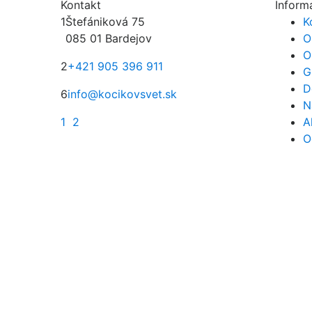
Kontakt
Inform
1
Štefániková 75
K
085 01 Bardejov
O
O
2
+421 905 396 911
G
D
6
info@kocikovsvet.sk
N
1
2
A
O