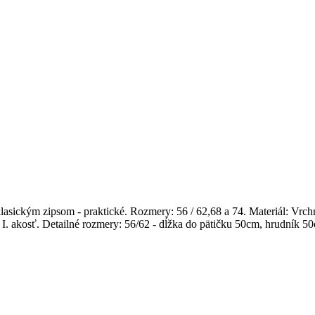
ckým zipsom - praktické. Rozmery: 56 / 62,68 a 74. Materiál: Vrchný
I. akosť. Detailné rozmery: 56/62 - dĺžka do pätičku 50cm, hrudník 5