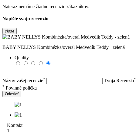
Nateraz nemáme žiadne recenzie zákazníkov.
Napíšte svoju recenziu
close
BABY NELLYS Kombinézka/overal Medvedík Teddy - zelená
Quality
*
*
Názov vašej recenzie
Tvoja Recenzia
*
Povinné políčka
Odoslať
Kontakt
1