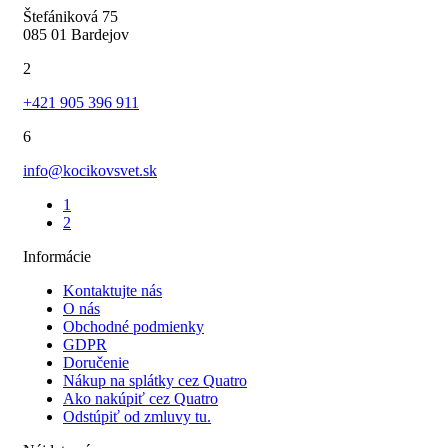
Štefániková 75
085 01 Bardejov
2
+421 905 396 911
6
info@kocikovsvet.sk
1
2
Informácie
Kontaktujte nás
O nás
Obchodné podmienky
GDPR
Doručenie
Nákup na splátky cez Quatro
Ako nakúpiť cez Quatro
Odstúpiť od zmluvy tu.