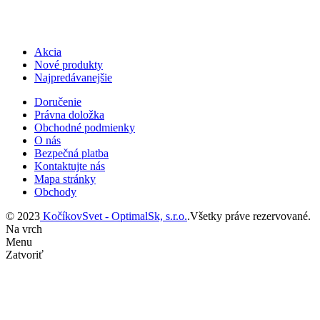
Akcia
Nové produkty
Najpredávanejšie
Doručenie
Právna doložka
Obchodné podmienky
O nás
Bezpečná platba
Kontaktujte nás
Mapa stránky
Obchody
© 2023
KočíkovSvet - OptimalSk, s.r.o.
.Všetky práve rezervované.
Na vrch
Menu
Zatvoriť