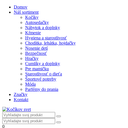
Domov
Náš sortiment
Kočíky
Autosedačky
Nábytok a doplnky
Kŕmenie
Hygiena a starostlivosť
Chodítka, lehátka, hojdačky
Nosenie detí
Bezpečnosť
Hračky
Cumlíky a doplnky
Pre mamičku
Starostlivosť o dieťa
Športové potreby
Móda
Parfémy do prania
Značky
Kontakt
0