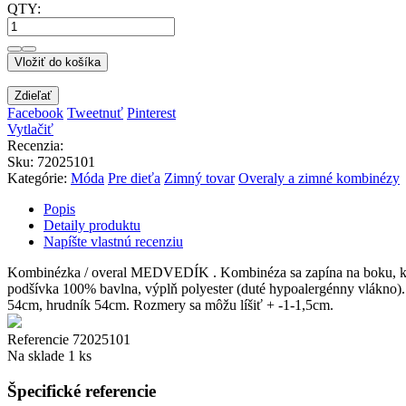
QTY:
Vložiť do košíka
Zdieľať
Facebook
Tweetnuť
Pinterest
Vytlačiť
Recenzia:
Sku
:
72025101
Kategórie:
Móda
Pre dieťa
Zimný tovar
Overaly a zimné kombinézy
Popis
Detaily produktu
Napíšte vlastnú recenziu
Kombinézka / overal MEDVEDÍK . Kombinéza sa zapína na boku, klasi
podšívka 100% bavlna, výplň polyester (duté hypoalergénny vlákno). 
54cm, hrudník 54cm. Rozmery sa môžu líšiť + -1-1,5cm.
Referencie
72025101
Na sklade
1 ks
Špecifické referencie