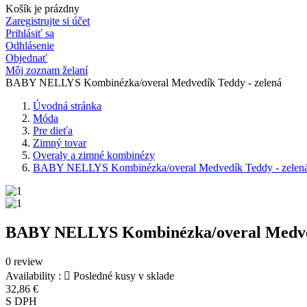
Košík je prázdny
Zaregistrujte si účet
Prihlásiť sa
Odhlásenie
Objednať
Môj zoznam želaní
BABY NELLYS Kombinézka/overal Medvedík Teddy - zelená
Úvodná stránka
Móda
Pre dieťa
Zimný tovar
Overaly a zimné kombinézy
BABY NELLYS Kombinézka/overal Medvedík Teddy - zelen
BABY NELLYS Kombinézka/overal Medved
0 review
Availability :

Posledné kusy v sklade
32,86 €
S DPH