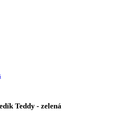
á
ík Teddy - zelená