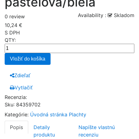
pastelová/biela
Availability :
Skladom
0 review
10,24 €
S DPH
QTY:
Vložiť do košíka
Zdieľať
Vytlačiť
Recenzia:
Sku
:
84359702
Kategórie:
Úvodná stránka
Plachty
Popis
Detaily
Napíšte vlastnú
produktu
recenziu