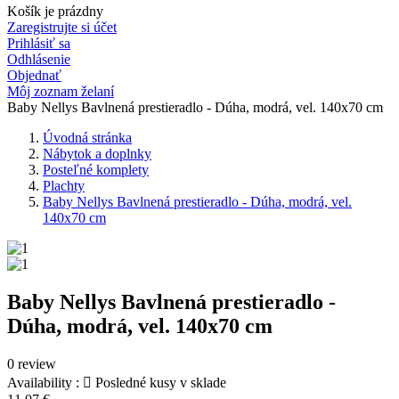
Košík je prázdny
Zaregistrujte si účet
Prihlásiť sa
Odhlásenie
Objednať
Môj zoznam želaní
Baby Nellys Bavlnená prestieradlo - Dúha, modrá, vel. 140x70 cm
Úvodná stránka
Nábytok a doplnky
Posteľné komplety
Plachty
Baby Nellys Bavlnená prestieradlo - Dúha, modrá, vel.
140x70 cm
Baby Nellys Bavlnená prestieradlo -
Dúha, modrá, vel. 140x70 cm
0 review
Availability :

Posledné kusy v sklade