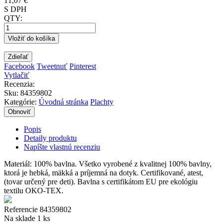
11,07 €
S DPH
QTY:
Vložiť do košíka
Zdieľať
Facebook
Tweetnuť
Pinterest
Vytlačiť
Recenzia:
Sku
:
84359802
Kategórie:
Úvodná stránka
Plachty
Popis
Detaily produktu
Napíšte vlastnú recenziu
Materiál: 100% bavlna. Všetko vyrobené z kvalitnej 100% bavlny,
ktorá je hebká, mäkká a príjemná na dotyk. Certifikované, atest,
(tovar určený pre deti). Bavlna s certifikátom EU pre ekológiu
textilu OKO-TEX.
Referencie
84359802
Na sklade
1 ks