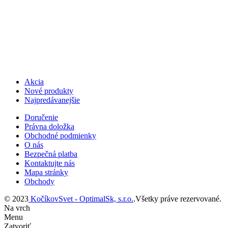
Akcia
Nové produkty
Najpredávanejšie
Doručenie
Právna doložka
Obchodné podmienky
O nás
Bezpečná platba
Kontaktujte nás
Mapa stránky
Obchody
© 2023
KočíkovSvet - OptimalSk, s.r.o.
.Všetky práve rezervované.
Na vrch
Menu
Zatvoriť