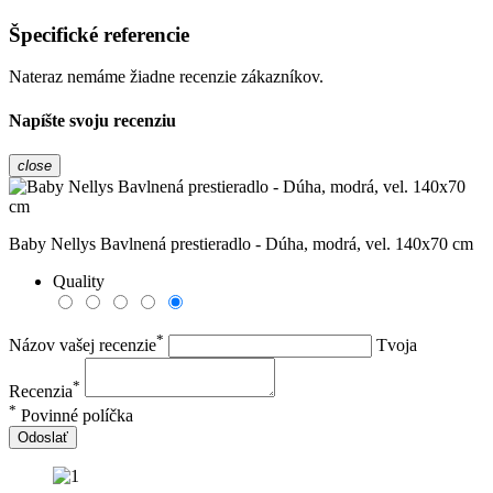
Špecifické referencie
Nateraz nemáme žiadne recenzie zákazníkov.
Napíšte svoju recenziu
close
Baby Nellys Bavlnená prestieradlo - Dúha, modrá, vel. 140x70 cm
Quality
*
Názov vašej recenzie
Tvoja
*
Recenzia
*
Povinné políčka
Odoslať