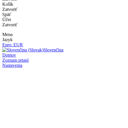
Košík
Zatvoriť
Späť
Účet
Zatvoriť
Mena
Jazyk
Euro: EUR
Slovenčina
Domov
Zoznam prianí
Nastavenia