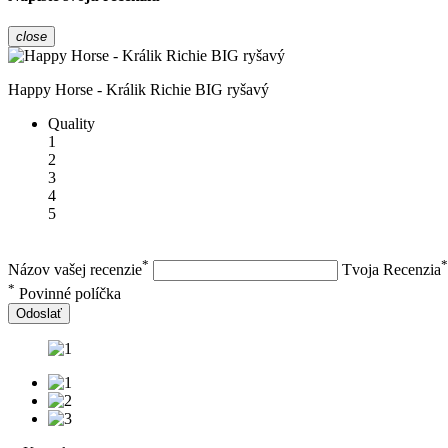
close
Happy Horse - Králik Richie BIG ryšavý
Quality
1
2
3
4
5
*
*
Názov vašej recenzie
Tvoja Recenzia
*
Povinné políčka
Odoslať