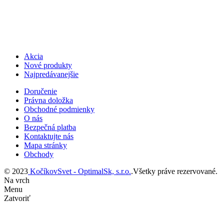
Akcia
Nové produkty
Najpredávanejšie
Doručenie
Právna doložka
Obchodné podmienky
O nás
Bezpečná platba
Kontaktujte nás
Mapa stránky
Obchody
© 2023
KočíkovSvet - OptimalSk, s.r.o.
.Všetky práve rezervované.
Na vrch
Menu
Zatvoriť