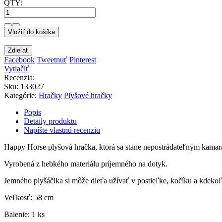
QTY:
Vložiť do košíka
Zdieľať
Facebook
Tweetnuť
Pinterest
Vytlačiť
Recenzia:
Sku
:
133027
Kategórie:
Hračky
Plyšové hračky
Popis
Detaily produktu
Napíšte vlastnú recenziu
Happy Horse plyšová hračka, ktorá sa stane nepostrádateľným kama
Vyrobená z hebkého materiálu príjemného na dotyk.
Jemného plyšáčika si môže dieťa užívať v postieľke, kočíku a kdeko
Veľkosť: 58 cm
Balenie: 1 ks