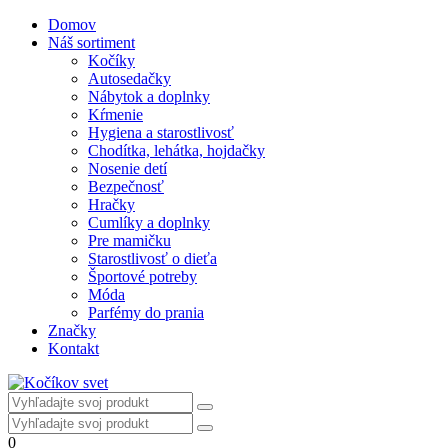
Domov
Náš sortiment
Kočíky
Autosedačky
Nábytok a doplnky
Kŕmenie
Hygiena a starostlivosť
Chodítka, lehátka, hojdačky
Nosenie detí
Bezpečnosť
Hračky
Cumlíky a doplnky
Pre mamičku
Starostlivosť o dieťa
Športové potreby
Móda
Parfémy do prania
Značky
Kontakt
0