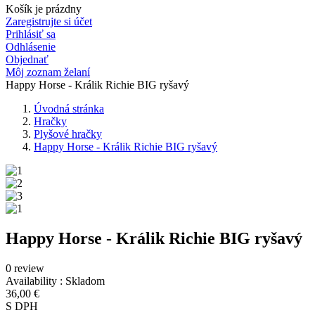
Košík je prázdny
Zaregistrujte si účet
Prihlásiť sa
Odhlásenie
Objednať
Môj zoznam želaní
Happy Horse - Králik Richie BIG ryšavý
Úvodná stránka
Hračky
Plyšové hračky
Happy Horse - Králik Richie BIG ryšavý
Happy Horse - Králik Richie BIG ryšavý
0 review
Availability :
Skladom
36,00 €
S DPH