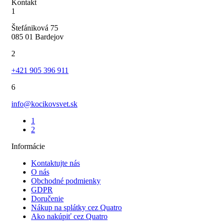
Kontakt
1
Štefániková 75
085 01 Bardejov
2
+421 905 396 911
6
info@kocikovsvet.sk
1
2
Informácie
Kontaktujte nás
O nás
Obchodné podmienky
GDPR
Doručenie
Nákup na splátky cez Quatro
Ako nakúpiť cez Quatro