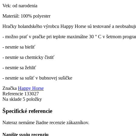
Vek: od narodenia
Materiál: 100% polyester
Hračky holandského výrobcu Happy Horse sú testované a neobsahujú t
- možno prať v pračke pri teplote maximálne 30 ° C v šetrnom progr
- nesmie sa bieliť
- nesmie sa chemicky čistiť
- nesmie sa žehliť
- nesmie sa sušiť v bubnovej sušičke
Značka
Happy Horse
Referencie
133027
Na sklade
5 položky
Špecifické referencie
Nateraz nemáme žiadne recenzie zákazníkov.
Napíšte svoju recenziu